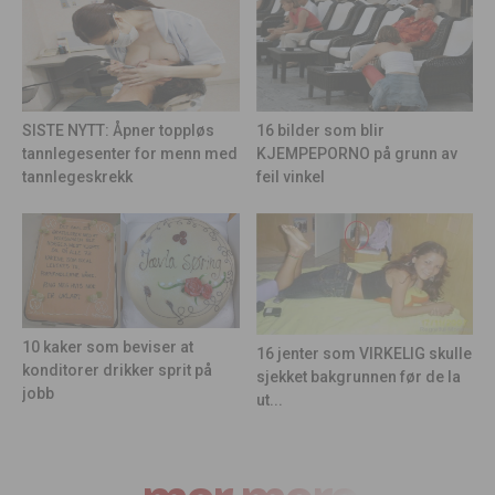
16 bilder som blir
SISTE NYTT: Åpner toppløs
KJEMPEPORNO på grunn av
tannlegesenter for menn med
feil vinkel
tannlegeskrekk
10 kaker som beviser at
16 jenter som VIRKELIG skulle
konditorer drikker sprit på
sjekket bakgrunnen før de la
jobb
ut...