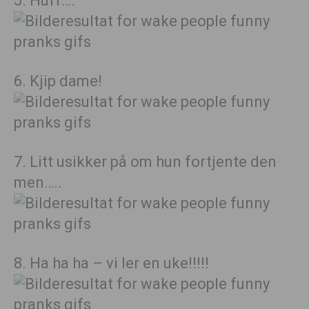
5. Huff….
6. Kjip dame!
7. Litt usikker på om hun fortjente den
men…..
8. Ha ha ha – vi ler en uke!!!!!