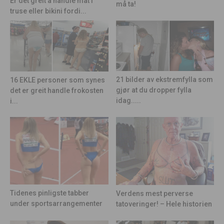
Er det greit å handle mat i
må ta!
truse eller bikini fordi...
21 bilder av ekstremfylla som
16 EKLE personer som synes
gjør at du dropper fylla
det er greit handle frokosten
idag.....
i...
Tidenes pinligste tabber
Verdens mest perverse
under sportsarrangementer
tatoveringer! – Hele historien