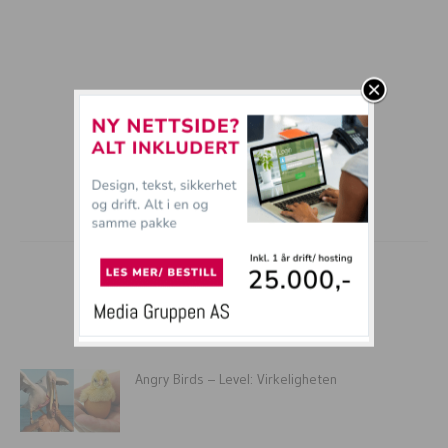
mer tullball
Angry Birds – Level: Virkeligheten