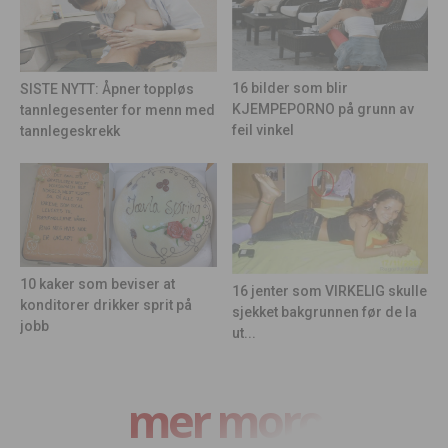
16 bilder som blir
SISTE NYTT: Åpner toppløs
KJEMPEPORNO på grunn av
tannlegesenter for menn med
feil vinkel
tannlegeskrekk
10 kaker som beviser at
16 jenter som VIRKELIG skulle
konditorer drikker sprit på
sjekket bakgrunnen før de la
jobb
ut...
mer moro