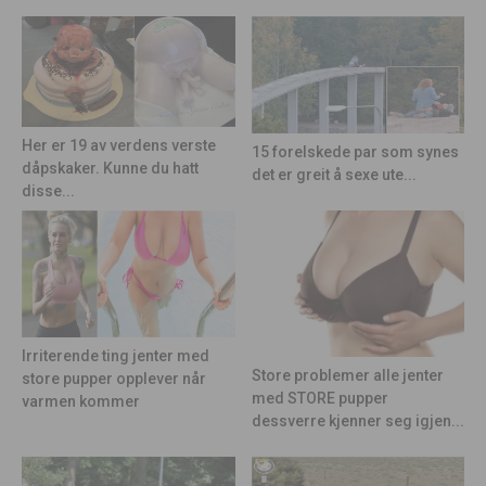
Her er 19 av verdens verste
15 forelskede par som synes
dåpskaker. Kunne du hatt
det er greit å sexe ute...
disse...
Irriterende ting jenter med
Store problemer alle jenter
store pupper opplever når
med STORE pupper
varmen kommer
dessverre kjenner seg igjen...