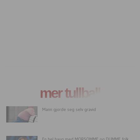
mer tullball
Mann gjorde seg selv gravid
En hel haug med MORSOMME og DUMME folk