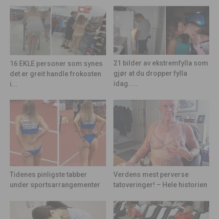
21 bilder av ekstremfylla som
16 EKLE personer som synes
gjør at du dropper fylla
det er greit handle frokosten
idag.....
i...
Tidenes pinligste tabber
Verdens mest perverse
under sportsarrangementer
tatoveringer! – Hele historien