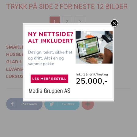
TRYKK PÅ SIDE 2 FOR NESTE 12 BILDER
1
2
SMAKELIG - Mat, interiør og livsglede
HUSGLEDE.NO - Finn lekre matoppskrifter
GLAD I DYR? - Besøk Morsommedyr.no
LEVANA.NO - Kvinnemagasin på nett
LUKSUSFERIE.NO - Ferie på sitt beste
Facebook
Twitter