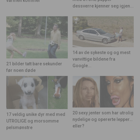
varmen kommer
dessverre kjenner seg igjen...
14 av de sykeste og og mest
vanvittige bildene fra
21 bilder tatt bare sekunder
Google...
før noen døde
20 sexy jenter som har utrolig
17 veldig unike dyr med med
nydelige og opererte lepper…
UTROLIGE og morsomme
eller?
pelsmønstre