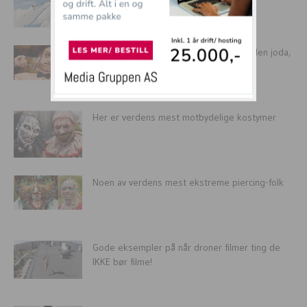
selfie –...
10 menn du ALDRI trodde eksisterte! Men joda,
det gjør de!
Her er verdens mest motbydelige kostymer
Noen av verdens mest ekstreme piercing-folk
Gode eksempler på når droner filmer ting de
IKKE bør filme!