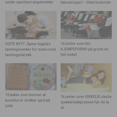
under sportsarrangementer
tatoveringer! – Hele historien
16 bilder som blir
SISTE NYTT: Åpner toppløs
KJEMPEPORNO på grunn av
tannlegesenter for menn med
feil vinkel
tannlegeskrekk
10 kaker som beviser at
16 jenter som VIRKELIG skulle
konditorer drikker sprit på
sjekket bakgrunnen før de la
jobb
ut...