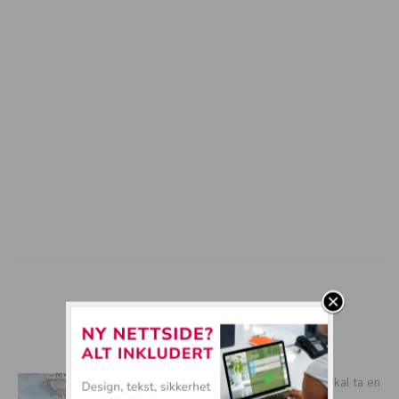
mer tullball
De VERSTE situasjonene der du ALDRI skal ta en