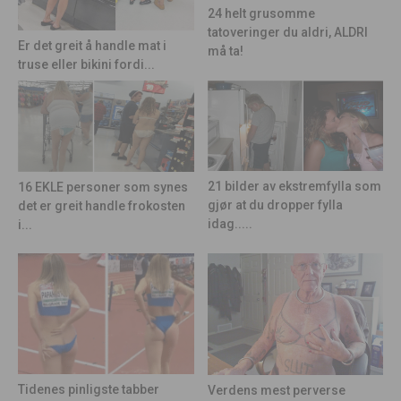
24 helt grusomme
tatoveringer du aldri, ALDRI
Er det greit å handle mat i
må ta!
truse eller bikini fordi...
21 bilder av ekstremfylla som
16 EKLE personer som synes
gjør at du dropper fylla
det er greit handle frokosten
idag.....
i...
Tidenes pinligste tabber
Verdens mest perverse