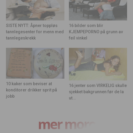
16 bilder som blir
SISTE NYTT: Åpner toppløs
KJEMPEPORNO på grunn av
tannlegesenter for menn med
feil vinkel
tannlegeskrekk
10 kaker som beviser at
16 jenter som VIRKELIG skulle
konditorer drikker sprit på
sjekket bakgrunnen før de la
jobb
ut...
mer moro