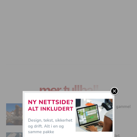
mer tullball
Arkeologer i Polen har funnet en 250 år gammel
dildo
Superkule 3D gulvene alle må ha på badet.