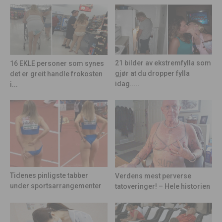
21 bilder av ekstremfylla som
16 EKLE personer som synes
gjør at du dropper fylla
det er greit handle frokosten
idag.....
i...
Tidenes pinligste tabber
Verdens mest perverse
under sportsarrangementer
tatoveringer! – Hele historien