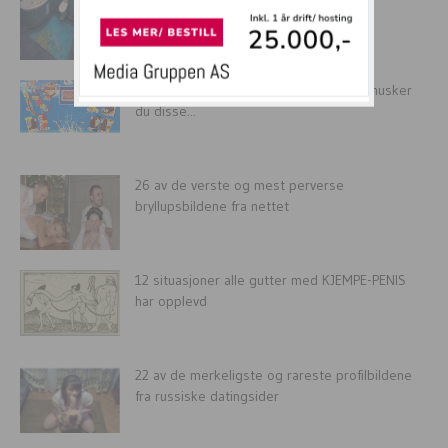
Vokste du opp på 80 og 90-tallet? Da husker
du disse...
26 av de verste og mest perverse
bryllupsbildene fra nettet
12 situasjoner alle gutter med KJEMPE-PENIS
har opplevd
22 av de merkeligste og rareste profilbildene
fra russiske datingsider