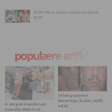
NY BH? Her er verdens rareste og sykeste
BH`R!
populære artikler
24 helt grusomme
tatoveringer du aldri, ALDRI
Er det greit å handle mat i
må ta!
truse eller bikini fordi...