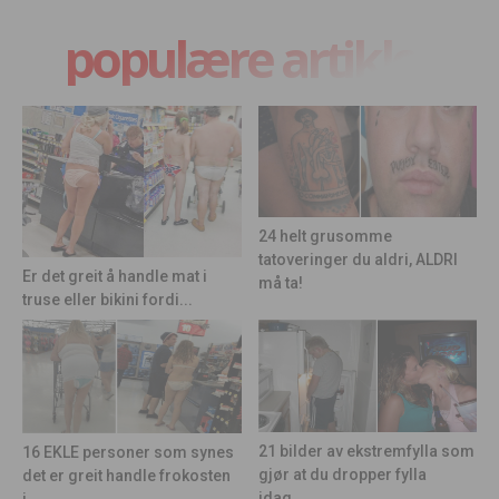
populære artikler
24 helt grusomme
tatoveringer du aldri, ALDRI
Er det greit å handle mat i
må ta!
truse eller bikini fordi...
21 bilder av ekstremfylla som
16 EKLE personer som synes
gjør at du dropper fylla
det er greit handle frokosten
idag.....
i...