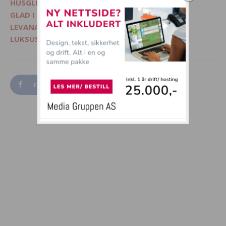
HUSGLEDE.NO - Finn lekre matoppskrifter
GLAD I DYR? - Besøk Morsommedyr.no
LEVANA.NO - Kvinnemagasin på nett
LUKSUSFERIE.NO - Ferie på sitt beste
Facebook
Twitter