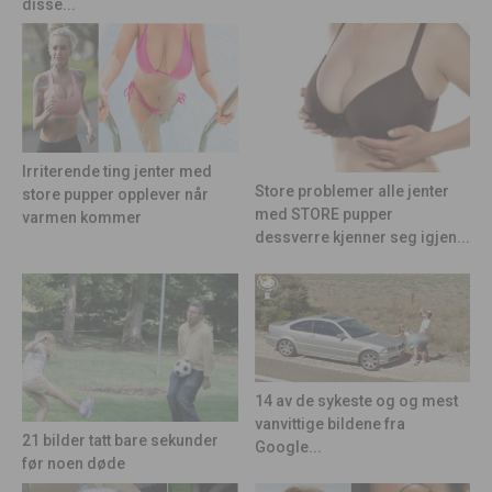
disse...
Irriterende ting jenter med
Store problemer alle jenter
store pupper opplever når
med STORE pupper
varmen kommer
dessverre kjenner seg igjen...
14 av de sykeste og og mest
vanvittige bildene fra
21 bilder tatt bare sekunder
Google...
før noen døde