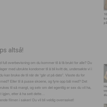
10
ko
på
ps altså!
ull overbevisning om du kommer til å få brukt for alle? Du
 lager med ubrukte kondomer til å bli kvitt de, undersøkte vi i
 du kan bruke de til når de “går ut på dato”. Visste du for
 med? Eller til å pusse skoene, og fyre opp bål med? Det
He
rukes til så mangt, og selv om det egentlig er sex du vil ha,
ve
 igjen, etter å ha sett dette…
du
nde filmen i saken! Du vil bli veldig overrasket!