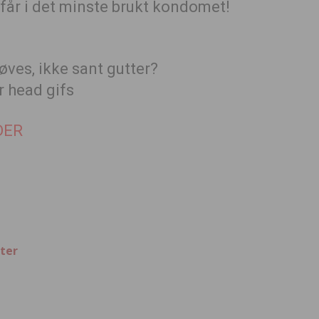
 får i det minste brukt kondomet!
røves, ikke sant gutter?
DER
ter