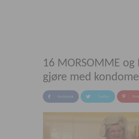
16 MORSOMME og N
gjøre med kondomer
Facebook
Twitter
Pin