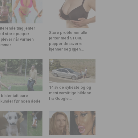
riterende ting jenter
Store problemer alle
d store pupper
jenter med STORE
plever når varmen
pupper dessverre
ommer
kjenner seg igjen...
14 av de sykeste og og
mest vanvittige bildene
 bilder tatt bare
fra Google...
kunder før noen døde