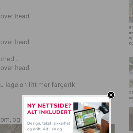
Ir
me
op
k
er med…
u lage en litt mer fargerik
21
se
nsom, og prøver å muntre opp deg selv…