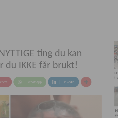
YTTIGE ting du kan
 du IKKE får brukt!
Er
tr
terest
WhatsApp
Linkedin
16
sy