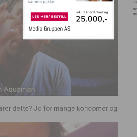
17
m
m
klarer dette? Jo for mange kondomer og