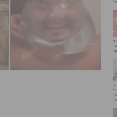
fr
Ti
un
sp
SI
to
fo
ta