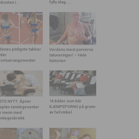
fylla idag.....
okosten i...
denes pinligste tabber
Verdens mest perverse
der
tatoveringer! – Hele
ortsarrangementer
historien
16 bilder som blir
STE NYTT: Åpner
KJEMPEPORNO på grunn
ppløs tannlegesenter
av feil vinkel
r menn med
nnlegeskrekk