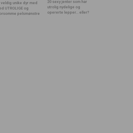
20 sexy jenter som har
 veldig unike dyr med
utrolig nydelige og
ed UTROLIGE og
opererte lepper… eller?
orsomme pelsmønstre