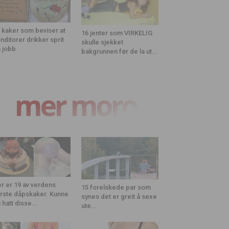
 kaker som beviser at
16 jenter som VIRKELIG
nditorer drikker sprit
skulle sjekket
 jobb
bakgrunnen før de la ut...
mer moro
r er 19 av verdens
15 forelskede par som
rste dåpskaker. Kunne
synes det er greit å sexe
 hatt disse...
ute...