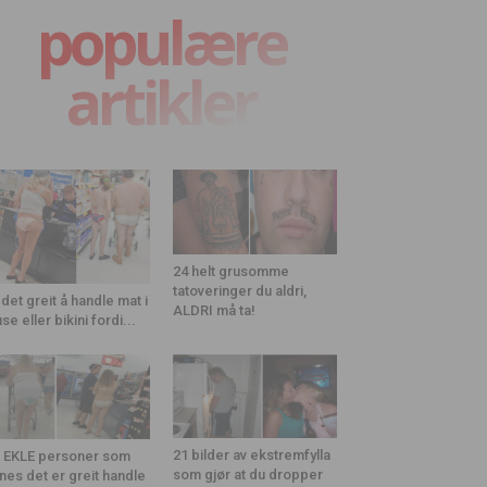
populære
artikler
24 helt grusomme
tatoveringer du aldri,
 det greit å handle mat i
ALDRI må ta!
use eller bikini fordi...
21 bilder av ekstremfylla
 EKLE personer som
som gjør at du dropper
nes det er greit handle