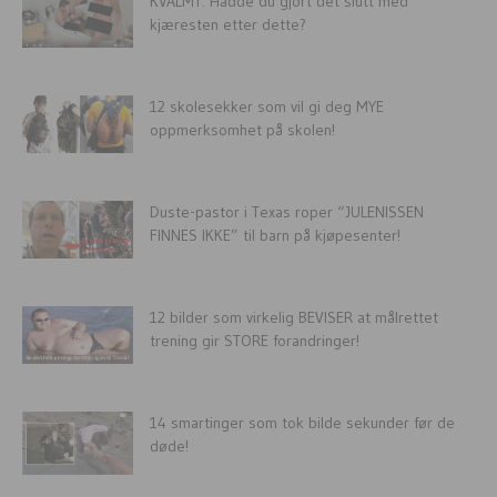
KVALMT: Hadde du gjort det slutt med
kjæresten etter dette?
12 skolesekker som vil gi deg MYE
oppmerksomhet på skolen!
Duste-pastor i Texas roper “JULENISSEN
FINNES IKKE” til barn på kjøpesenter!
12 bilder som virkelig BEVISER at målrettet
trening gir STORE forandringer!
14 smartinger som tok bilde sekunder før de
døde!