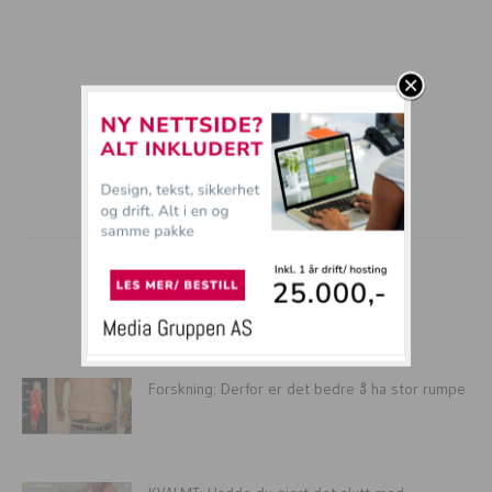
mer tullball
Forskning: Derfor er det bedre å ha stor rumpe