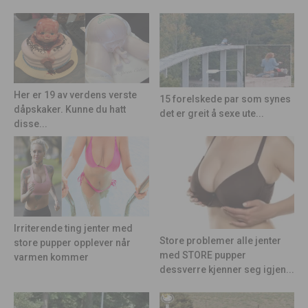
Her er 19 av verdens verste
15 forelskede par som synes
dåpskaker. Kunne du hatt
det er greit å sexe ute...
disse...
Irriterende ting jenter med
Store problemer alle jenter
store pupper opplever når
med STORE pupper
varmen kommer
dessverre kjenner seg igjen...