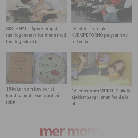
16 bilder som blir
SISTE NYTT: Åpner toppløs
KJEMPEPORNO på grunn av
tannlegesenter for menn med
feil vinkel
tannlegeskrekk
10 kaker som beviser at
16 jenter som VIRKELIG skulle
konditorer drikker sprit på
sjekket bakgrunnen før de la
jobb
ut...
mer moro