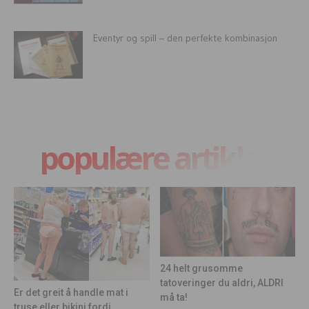
Eventyr og spill – den perfekte kombinasjon
populære artikler
24 helt grusomme
tatoveringer du aldri, ALDRI
Er det greit å handle mat i
må ta!
truse eller bikini fordi...