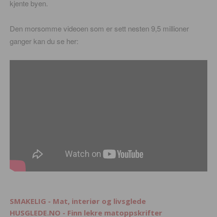
kjente byen.
Den morsomme videoen som er sett nesten 9,5 millioner
ganger kan du se her:
SMAKELIG - Mat, interiør og livsglede
HUSGLEDE.NO - Finn lekre matoppskrifter