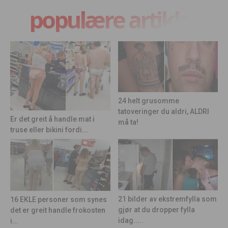
populære artikler
24 helt grusomme
tatoveringer du aldri, ALDRI
Er det greit å handle mat i
må ta!
truse eller bikini fordi...
21 bilder av ekstremfylla som
16 EKLE personer som synes
gjør at du dropper fylla
det er greit handle frokosten
idag.....
i...