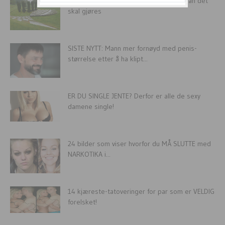
28 gøye hageidéer – Vi viser deg hvordan det
skal gjøres
SISTE NYTT: Mann mer fornøyd med penis-
størrelse etter å ha klipt...
ER DU SINGLE JENTE? Derfor er alle de sexy
damene single!
24 bilder som viser hvorfor du MÅ SLUTTE med
NARKOTIKA i...
14 kjæreste-tatoveringer for par som er VELDIG
forelsket!