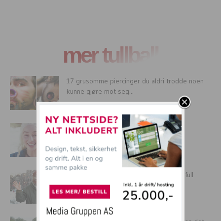
mer tullball
17 grusomme piercinger du aldri trodde noen
kunne gjøre mot seg...
Game of Thrones – Det hender det går
FRYKTELIG galt :-)
Rasistisk taxisjåfør nektet å kjøre hjem full
danske med findlandshette