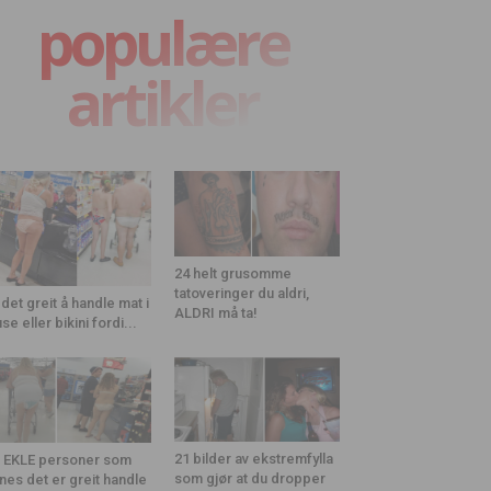
populære
artikler
24 helt grusomme
tatoveringer du aldri,
 det greit å handle mat i
ALDRI må ta!
use eller bikini fordi...
21 bilder av ekstremfylla
 EKLE personer som
som gjør at du dropper
nes det er greit handle