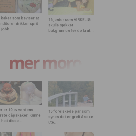
 kaker som beviser at
16 jenter som VIRKELIG
nditorer drikker sprit
skulle sjekket
 jobb
bakgrunnen før de la ut...
mer moro
r er 19 av verdens
15 forelskede par som
rste dåpskaker. Kunne
synes det er greit å sexe
 hatt disse...
ute...