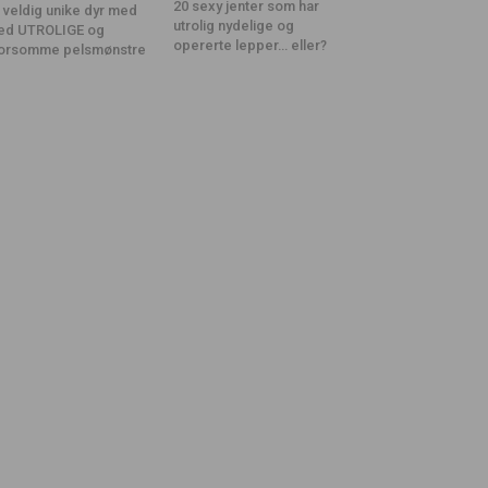
20 sexy jenter som har
 veldig unike dyr med
utrolig nydelige og
ed UTROLIGE og
opererte lepper… eller?
orsomme pelsmønstre