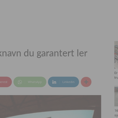
knavn du garantert ler
Er
tr
terest
WhatsApp
Linkedin
16
sy