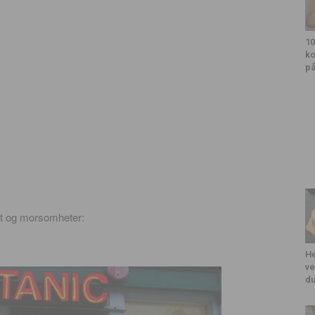
10
ko
på
tet og morsomheter:
He
ve
du