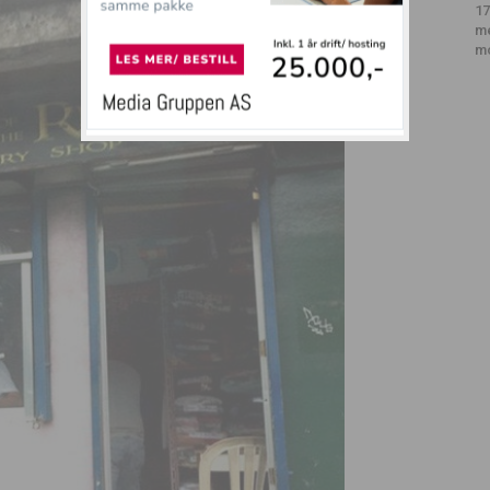
17
m
m