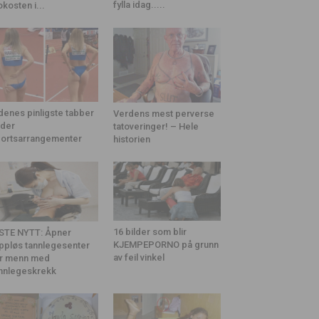
fylla idag.....
okosten i...
denes pinligste tabber
Verdens mest perverse
der
tatoveringer! – Hele
ortsarrangementer
historien
16 bilder som blir
STE NYTT: Åpner
KJEMPEPORNO på grunn
ppløs tannlegesenter
av feil vinkel
r menn med
nnlegeskrekk