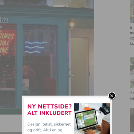
Ir
me
op
k
21
se