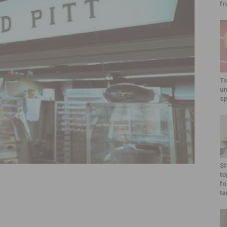
fr
Ti
un
sp
SI
to
fo
ta