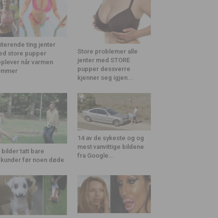
riterende ting jenter
Store problemer alle
d store pupper
jenter med STORE
plever når varmen
pupper dessverre
ommer
kjenner seg igjen...
14 av de sykeste og og
mest vanvittige bildene
 bilder tatt bare
fra Google...
kunder før noen døde