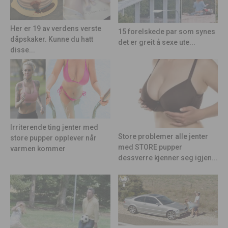
Her er 19 av verdens verste
15 forelskede par som synes
dåpskaker. Kunne du hatt
det er greit å sexe ute...
disse...
Irriterende ting jenter med
Store problemer alle jenter
store pupper opplever når
med STORE pupper
varmen kommer
dessverre kjenner seg igjen...