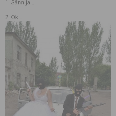
1. Sånn ja…
2. Ok…