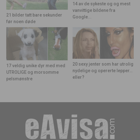
14 av de sykeste og og mest
vanvittige bildene fra
21 bilder tatt bare sekunder
Google...
før noen døde
20 sexy jenter som har utrolig
17 veldig unike dyr med med
nydelige og opererte lepper…
UTROLIGE og morsomme
eller?
pelsmønstre