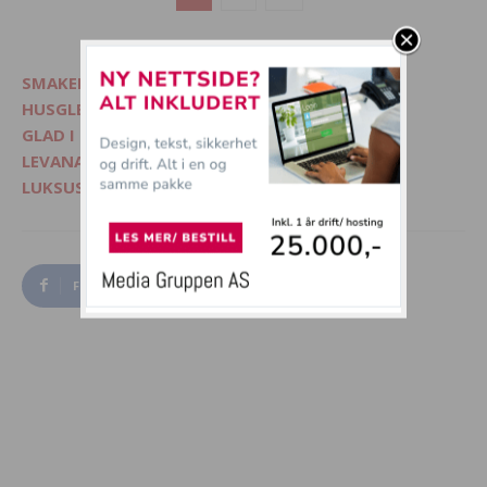
SMAKELIG - Mat, interiør og livsglede
HUSGLEDE.NO - Finn lekre matoppskrifter
GLAD I DYR? - Besøk Morsommedyr.no
LEVANA.NO - Kvinnemagasin på nett
LUKSUSFERIE.NO - Ferie på sitt beste
Facebook
Twitter