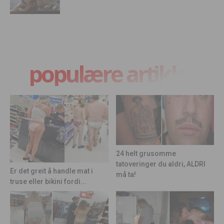
populære artikler
24 helt grusomme
tatoveringer du aldri, ALDRI
Er det greit å handle mat i
må ta!
truse eller bikini fordi...