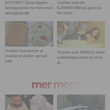
16 bilder som blir
SISTE NYTT: Åpner toppløs
KJEMPEPORNO på grunn av
tannlegesenter for menn med
feil vinkel
tannlegeskrekk
10 kaker som beviser at
16 jenter som VIRKELIG skulle
konditorer drikker sprit på
sjekket bakgrunnen før de la
jobb
ut...
mer moro