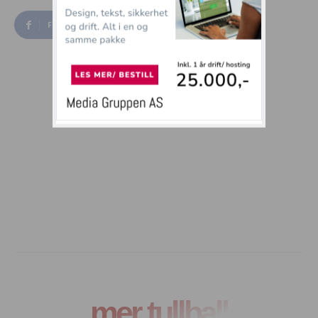
Facebook
Twitter
mer tullball