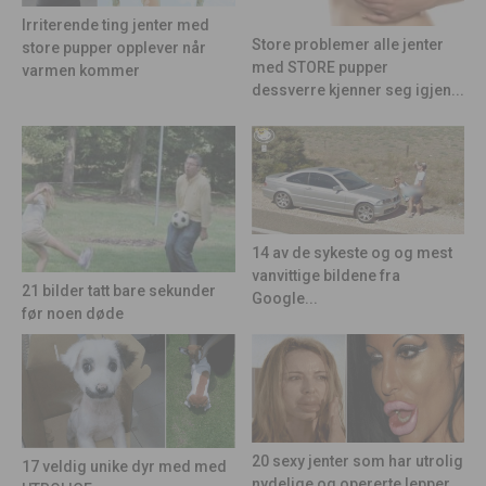
Irriterende ting jenter med
Store problemer alle jenter
store pupper opplever når
med STORE pupper
varmen kommer
dessverre kjenner seg igjen...
14 av de sykeste og og mest
vanvittige bildene fra
21 bilder tatt bare sekunder
Google...
før noen døde
20 sexy jenter som har utrolig
17 veldig unike dyr med med
nydelige og opererte lepper…