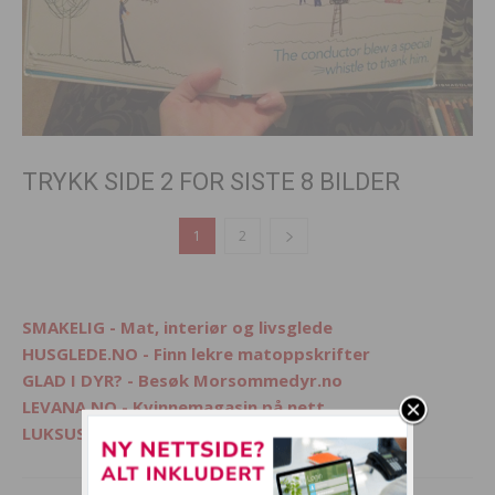
TRYKK SIDE 2 FOR SISTE 8 BILDER
1
2
SMAKELIG - Mat, interiør og livsglede
HUSGLEDE.NO - Finn lekre matoppskrifter
GLAD I DYR? - Besøk Morsommedyr.no
LEVANA.NO - Kvinnemagasin på nett
LUKSUSFERIE.NO - Ferie på sitt beste