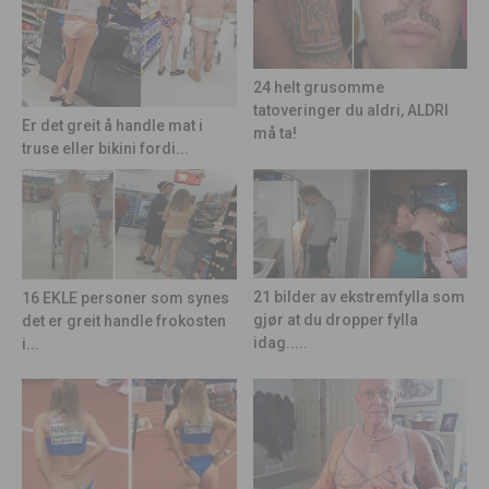
24 helt grusomme
tatoveringer du aldri, ALDRI
Er det greit å handle mat i
må ta!
truse eller bikini fordi...
21 bilder av ekstremfylla som
16 EKLE personer som synes
gjør at du dropper fylla
det er greit handle frokosten
idag.....
i...