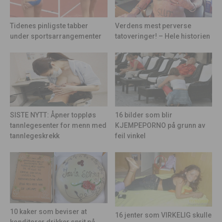
Tidenes pinligste tabber
Verdens mest perverse
under sportsarrangementer
tatoveringer! – Hele historien
16 bilder som blir
SISTE NYTT: Åpner toppløs
KJEMPEPORNO på grunn av
tannlegesenter for menn med
feil vinkel
tannlegeskrekk
10 kaker som beviser at
16 jenter som VIRKELIG skulle