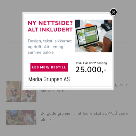
mer tullball
10 GRUSOMME ting i barndommen man gjerne
skulle U-sett!
24 gode grunner til at fedre skal SLIPPE å være
alene...