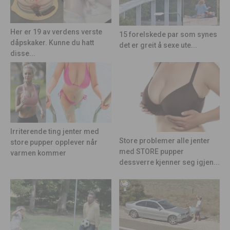
Her er 19 av verdens verste
15 forelskede par som synes
dåpskaker. Kunne du hatt
det er greit å sexe ute...
disse...
Irriterende ting jenter med
Store problemer alle jenter
store pupper opplever når
med STORE pupper
varmen kommer
dessverre kjenner seg igjen...