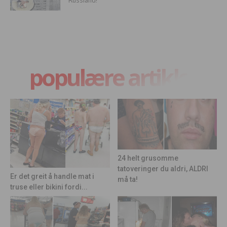
populære artikler
24 helt grusomme
tatoveringer du aldri, ALDRI
Er det greit å handle mat i
må ta!
truse eller bikini fordi...