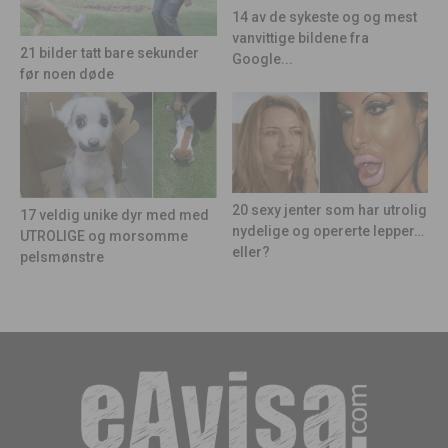
14 av de sykeste og og mest
vanvittige bildene fra
21 bilder tatt bare sekunder
Google...
før noen døde
20 sexy jenter som har utrolig
17 veldig unike dyr med med
nydelige og opererte lepper…
UTROLIGE og morsomme
eller?
pelsmønstre