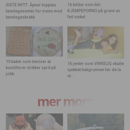
16 bilder som blir
SISTE NYTT: Åpner toppløs
KJEMPEPORNO på grunn av
tannlegesenter for menn med
feil vinkel
tannlegeskrekk
10 kaker som beviser at
16 jenter som VIRKELIG skulle
konditorer drikker sprit på
sjekket bakgrunnen før de la
jobb
ut...
mer moro