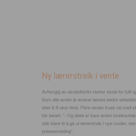
Ny lærerstreik i vente
Avhengig av skoledistrikt starter skole for fullt 
Som alle andre år ønsker lærere bedre arbeidsbet
etter 8-9 uker ferie. Flere skoler trues nå med
blir berørt. “- Og dette er bare andre streikeutta
står klare til å gå ut lærerstreik i nye runder, s
pressemelding”.