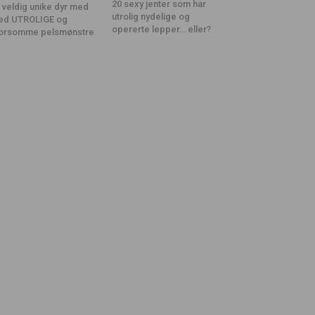
20 sexy jenter som har
 veldig unike dyr med
utrolig nydelige og
ed UTROLIGE og
opererte lepper… eller?
orsomme pelsmønstre