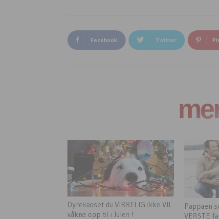
Facebook
Twitter
Pi
mer 
Dyrekaoset du VIRKELIG ikke VIL
Pappaen so
våkne opp til i Julen !
VERSTE fa