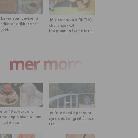
 kaker som beviser at
16 jenter som VIRKELIG
nditorer drikker sprit
skulle sjekket
 jobb
bakgrunnen før de la ut...
mer moro
r er 19 av verdens
15 forelskede par som
rste dåpskaker. Kunne
synes det er greit å sexe
 hatt disse...
ute...