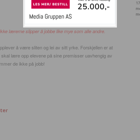
17
m
m
 ikke lærerne slipper å jobbe like mye som alle andre.
plever å være sliten og lei av sitt yrke. Forskjellen er at
e skal lære opp elevene på sine premisser uavhengig av
mmer de ikke på jobb!
ter