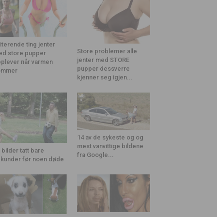
riterende ting jenter
Store problemer alle
d store pupper
jenter med STORE
plever når varmen
pupper dessverre
ommer
kjenner seg igjen...
14 av de sykeste og og
mest vanvittige bildene
 bilder tatt bare
fra Google...
kunder før noen døde