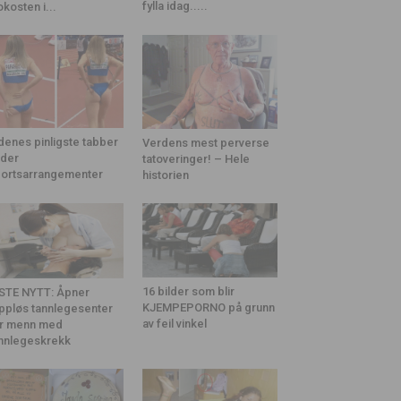
fylla idag.....
okosten i...
denes pinligste tabber
Verdens mest perverse
der
tatoveringer! – Hele
ortsarrangementer
historien
16 bilder som blir
STE NYTT: Åpner
KJEMPEPORNO på grunn
ppløs tannlegesenter
av feil vinkel
r menn med
nnlegeskrekk