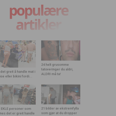
populære
artikler
24 helt grusomme
tatoveringer du aldri,
 det greit å handle mat i
ALDRI må ta!
use eller bikini fordi...
21 bilder av ekstremfylla
 EKLE personer som
som gjør at du dropper
nes det er greit handle