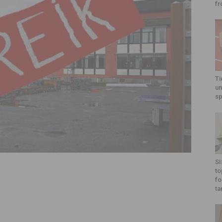
fr
Ti
un
sp
SI
to
fo
ta