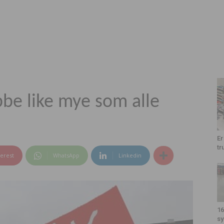
bbe like mye som alle
Er
tr
terest
WhatsApp
Linkedin
16
sy