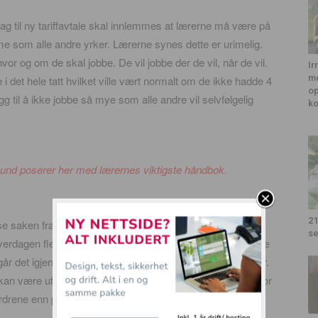
lag til ny tariffavtale skal innlemmes at lærerne må være på
e som alle andre yrker. Lærerne synes dette er urimelig.
or og om de skal jobbe. De vil jobbe der de vil, når de vil.
Ir
me
 i det hele tatt hvilket ville vært normalt om de ikke hadde 4
op
gg til å ikke jobbe så mye som alle andre vil selvfølgelig
k
bund poserer her med lærernes viktigste håndbok.
21
aken fra lærernes side. Vi legger ferie til side, der taler
se
 hverdagen flere av lærerne beskriver som dramatisk. Hvilke
år det igjen at elevene skaper uforutsigende arbeidsdager.
an være ufine/kritiske. Altså utfordringer de er utdannet for
rdrene enn planlagt.