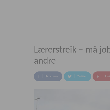
Lærerstreik – må jo
andre
Facebook
Twitter
Pin