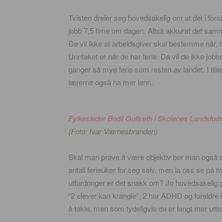
Tvisten dreier seg hovedsakelig om at det i fors
jobb 7,5 time om dagen. Altså akkurat det samm
De vil ikke at arbeidsgiver skal bestemme når, hv
Unntaket er når de har ferie. Da vil de ikke jobbe
ganger så mye ferie som resten av landet. I tille
lærerne også ha mer lønn.
Fylkesleder Bodil Gullseth i Skolenes Landsfor
(Foto:
Ivar Værnesbranden
)
Skal man prøve å være objektiv bør man også se s
antall ferieuker for seg selv, men la oss se på
utfordringer er det snakk om? Jo hovedsakelig g
“2 elever kan krangle”, 2 har ADHD og foreldre k
å takle, men som tydeligvis da er langt mer utfo