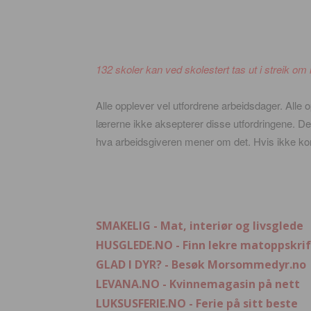
132 skoler kan ved skolestert tas ut i streik om
Alle opplever vel utfordrene arbeidsdager. Alle op
lærerne ikke aksepterer disse utfordringene. D
hva arbeidsgiveren mener om det. Hvis ikke ko
SMAKELIG - Mat, interiør og livsglede
HUSGLEDE.NO - Finn lekre matoppskrif
GLAD I DYR? - Besøk Morsommedyr.no
LEVANA.NO - Kvinnemagasin på nett
LUKSUSFERIE.NO - Ferie på sitt beste