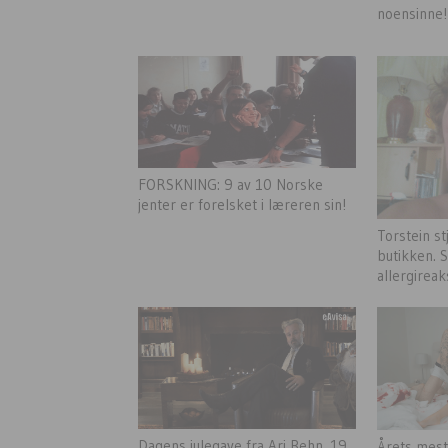
noensinne!
FORSKNING: 9 av 10 Norske
jenter er forelsket i læreren sin!
Torstein st
butikken. S
allergireak
Dagens julegave fra Ari Behn. 19
Årets mes