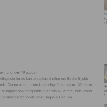
10
ko
på
igjen rundt den 18 august.
ingelser før de kan akseptere å returnere tilbake til jobb
 streik. Denne uken meldte Utdanningsforbundet at 132 skoler
He
k. Vi trapper opp fortløpende, tusenvis av lærere i hele landet
ve
du
ier Utdanningsforbundets leder Ragnhild Lied i en