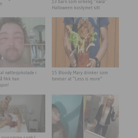
13 barn som virkelig “naila”
!!
Halloween-kostymet sitt
jal nøttesjokolade i
15 Bloody Mary drinker som
å fikk han
beviser at “Less is more”
sjon!
t grusomme spøk?