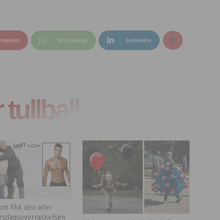
nterest
WhatsApp
Linkedin
tullball
m fikk den aller
rsdagsoverraskelsen