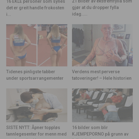
21 bilder av ekstremfylla som
16 EKLE personer som synes
gjør at du dropper fylla
det er greit handle frokosten
idag.....
i...
Tidenes pinligste tabber
Verdens mest perverse
under sportsarrangementer
tatoveringer! – Hele historien
16 bilder som blir
SISTE NYTT: Åpner toppløs
KJEMPEPORNO på grunn av
tannlegesenter for menn med