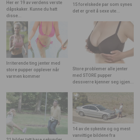
Her er 19 av verdens verste
15 forelskede par som synes
dåpskaker. Kunne du hatt
det er greit å sexe ute...
disse...
Irriterende ting jenter med
Store problemer alle jenter
store pupper opplever når
med STORE pupper
varmen kommer
dessverre kjenner seg igjen...
14 av de sykeste og og mest
vanvittige bildene fra
21 bilder tatt bare sekunder