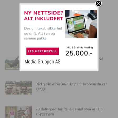
mer tullball
IKKE kødd med russere! Sånn er det bare!
Dårlig råd etter jul? Få tips til hvordan du kan
SPARE...
20 datingprofiler fra Russland som er HELT
SINNSSYKE!