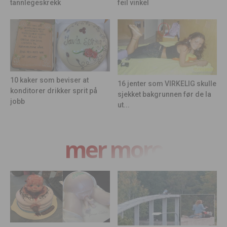
feil vinkel
tannlegeskrekk
10 kaker som beviser at
16 jenter som VIRKELIG skulle
konditorer drikker sprit på
sjekket bakgrunnen før de la
jobb
ut...
mer moro