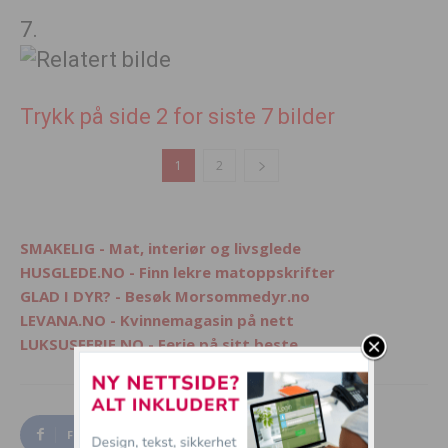
7.
Trykk på side 2 for siste 7 bilder
1
2
SMAKELIG - Mat, interiør og livsglede
HUSGLEDE.NO - Finn lekre matoppskrifter
GLAD I DYR? - Besøk Morsommedyr.no
LEVANA.NO - Kvinnemagasin på nett
LUKSUSFERIE.NO - Ferie på sitt beste
Facebook
Twitter