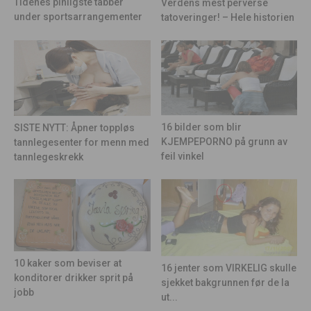
Tidenes pinligste tabber
Verdens mest perverse
under sportsarrangementer
tatoveringer! – Hele historien
16 bilder som blir
SISTE NYTT: Åpner toppløs
KJEMPEPORNO på grunn av
tannlegesenter for menn med
feil vinkel
tannlegeskrekk
10 kaker som beviser at
16 jenter som VIRKELIG skulle
konditorer drikker sprit på
sjekket bakgrunnen før de la
jobb
ut...