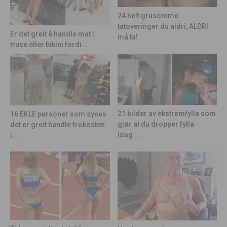
24 helt grusomme
tatoveringer du aldri, ALDRI
Er det greit å handle mat i
må ta!
truse eller bikini fordi...
21 bilder av ekstremfylla som
16 EKLE personer som synes
gjør at du dropper fylla
det er greit handle frokosten
idag.....
i...