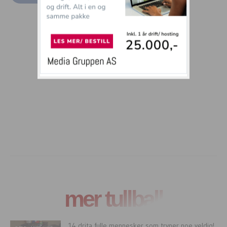
mer tullball
14 drita fulle mennesker som tryner noe veldig!