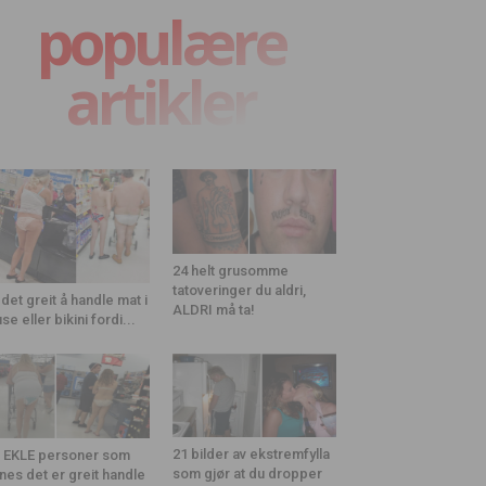
populære
artikler
24 helt grusomme
tatoveringer du aldri,
 det greit å handle mat i
ALDRI må ta!
use eller bikini fordi...
21 bilder av ekstremfylla
 EKLE personer som
som gjør at du dropper
nes det er greit handle