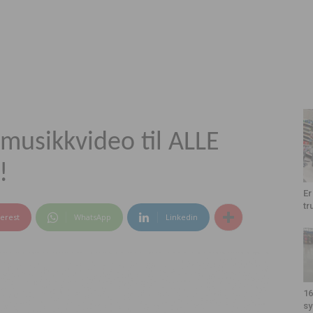
musikkvideo til ALLE
!
Er
tr
terest
WhatsApp
Linkedin
16
sy