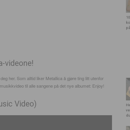
10
ko
på
ca-videone!
g her. Som alltid liker Metallica å gjøre ting litt utenfor
musikkvideo til alle sangene på det nye albumet: Enjoy!
usic Video)
He
ve
du