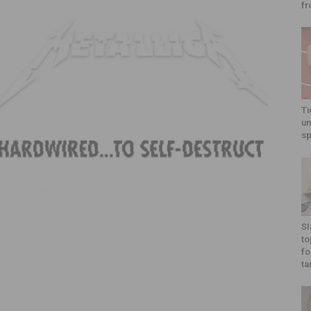
fr
Ti
un
sp
SI
to
fo
ta