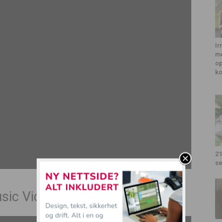
Ir
me
op
k
21
se
usic Video)