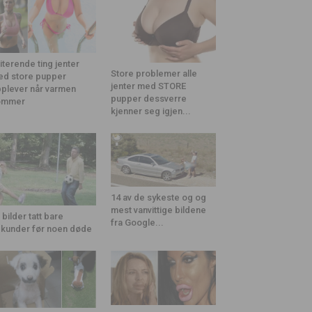
riterende ting jenter
Store problemer alle
d store pupper
jenter med STORE
plever når varmen
pupper dessverre
ommer
kjenner seg igjen...
14 av de sykeste og og
mest vanvittige bildene
 bilder tatt bare
fra Google...
kunder før noen døde