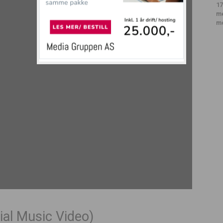
17
m
m
cial Music Video)