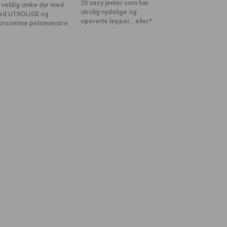
20 sexy jenter som har
 veldig unike dyr med
utrolig nydelige og
ed UTROLIGE og
opererte lepper… eller?
orsomme pelsmønstre