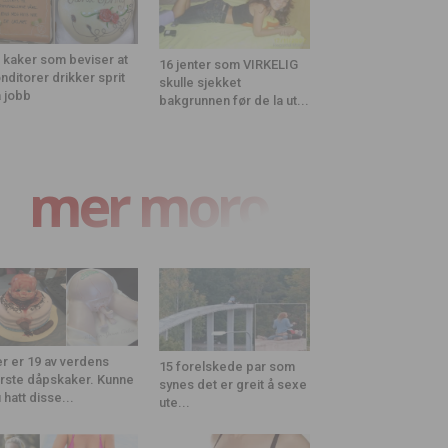
 kaker som beviser at
16 jenter som VIRKELIG
nditorer drikker sprit
skulle sjekket
 jobb
bakgrunnen før de la ut...
mer moro
r er 19 av verdens
15 forelskede par som
rste dåpskaker. Kunne
synes det er greit å sexe
 hatt disse...
ute...