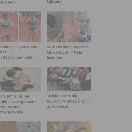
fylla idag.....
okosten i...
denes pinligste tabber
Verdens mest perverse
der
tatoveringer! – Hele
ortsarrangementer
historien
16 bilder som blir
STE NYTT: Åpner
KJEMPEPORNO på grunn
ppløs tannlegesenter
av feil vinkel
r menn med
nnlegeskrekk