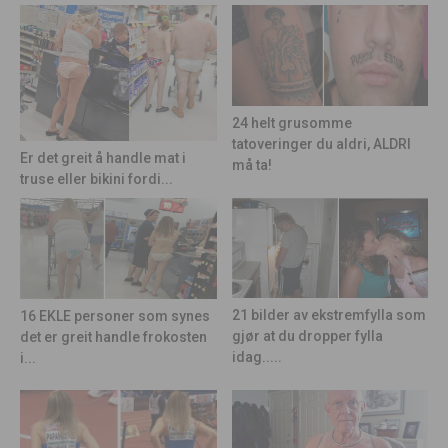
24 helt grusomme
tatoveringer du aldri, ALDRI
Er det greit å handle mat i
må ta!
truse eller bikini fordi...
21 bilder av ekstremfylla som
16 EKLE personer som synes
gjør at du dropper fylla
det er greit handle frokosten
idag.....
i...