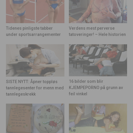
Tidenes pinligste tabber
Verdens mest perverse
under sportsarrangementer
tatoveringer! – Hele historien
16 bilder som blir
SISTE NYTT: Åpner toppløs
KJEMPEPORNO på grunn av
tannlegesenter for menn med
feil vinkel
tannlegeskrekk