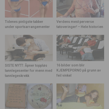
Tidenes pinligste tabber
Verdens mest perverse
under sportsarrangementer
tatoveringer! – Hele historien
16 bilder som blir
SISTE NYTT: Åpner toppløs
KJEMPEPORNO på grunn av
tannlegesenter for menn med
feil vinkel
tannlegeskrekk