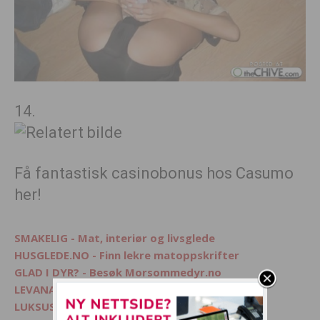
14.
Få fantastisk casinobonus hos Casumo
her!
SMAKELIG - Mat, interiør og livsglede
HUSGLEDE.NO - Finn lekre matoppskrifter
GLAD I DYR? - Besøk Morsommedyr.no
LEVANA.NO - Kvinnemagasin på nett
LUKSUSFERIE.NO - Ferie på sitt beste