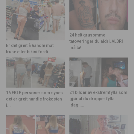
24 helt grusomme
tatoveringer du aldri, ALDRI
Er det greit å handle mat i
må ta!
truse eller bikini fordi...
21 bilder av ekstremfylla som
16 EKLE personer som synes
gjør at du dropper fylla
det er greit handle frokosten
idag.....
i...