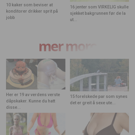
10 kaker som beviser at
16 jenter som VIRKELIG skulle
konditorer drikker sprit på
sjekket bakgrunnen før de la
jobb
ut...
mer moro
Her er 19 av verdens verste
15 forelskede par som synes
dåpskaker. Kunne du hatt
det er greit å sexe ute...
disse...