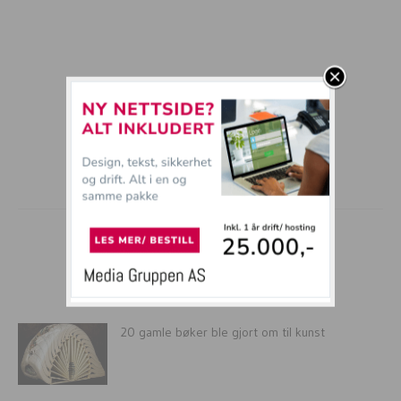
mer tullball
20 gamle bøker ble gjort om til kunst