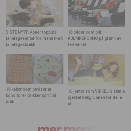
16 bilder som blir
SISTE NYTT: Åpner toppløs
KJEMPEPORNO på grunn av
tannlegesenter for menn med
feil vinkel
tannlegeskrekk
10 kaker som beviser at
16 jenter som VIRKELIG skulle
konditorer drikker sprit på
sjekket bakgrunnen før de la
jobb
ut...
mer moro