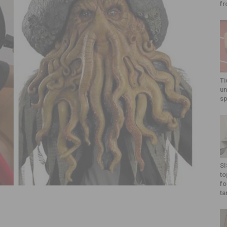
fr
Ti
un
sp
SI
to
fo
ta