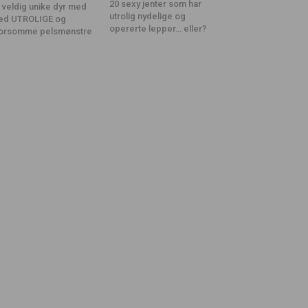
20 sexy jenter som har
 veldig unike dyr med
utrolig nydelige og
ed UTROLIGE og
opererte lepper… eller?
orsomme pelsmønstre