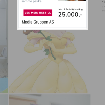
17
m
m