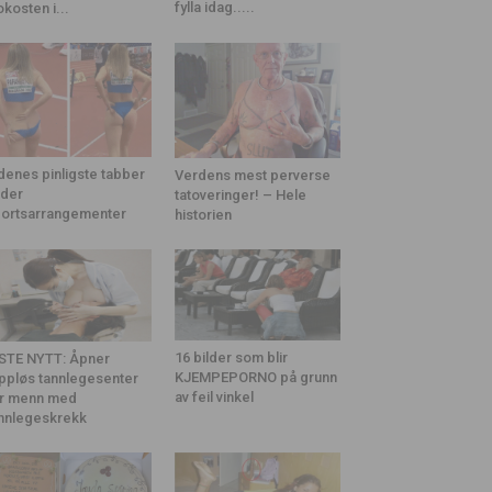
fylla idag.....
okosten i...
denes pinligste tabber
Verdens mest perverse
der
tatoveringer! – Hele
ortsarrangementer
historien
16 bilder som blir
STE NYTT: Åpner
KJEMPEPORNO på grunn
ppløs tannlegesenter
av feil vinkel
r menn med
nnlegeskrekk