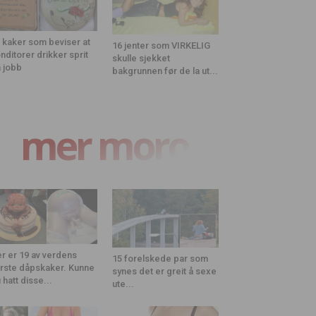
 kaker som beviser at
16 jenter som VIRKELIG
nditorer drikker sprit
skulle sjekket
 jobb
bakgrunnen før de la ut...
mer moro
r er 19 av verdens
15 forelskede par som
rste dåpskaker. Kunne
synes det er greit å sexe
 hatt disse...
ute...