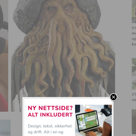
Ir
me
op
k
21
se