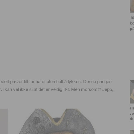
10
ko
på
lett prøver litt for hardt uten helt å lykkes. Denne gangen
vi kan vel ikke si at det er veldig likt. Men morsomt? Jepp,
He
ve
du