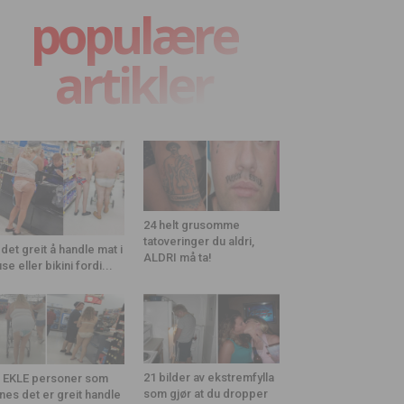
populære
artikler
24 helt grusomme
tatoveringer du aldri,
 det greit å handle mat i
ALDRI må ta!
use eller bikini fordi...
21 bilder av ekstremfylla
 EKLE personer som
som gjør at du dropper
nes det er greit handle