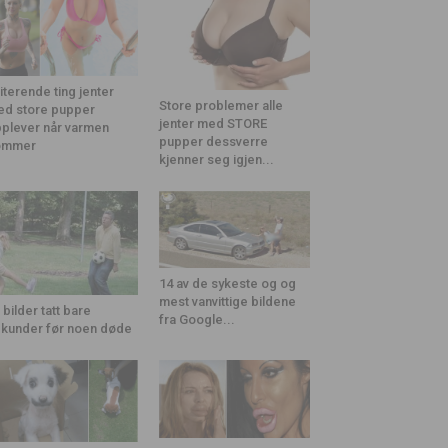
riterende ting jenter
Store problemer alle
d store pupper
jenter med STORE
plever når varmen
pupper dessverre
ommer
kjenner seg igjen...
14 av de sykeste og og
mest vanvittige bildene
 bilder tatt bare
fra Google...
kunder før noen døde