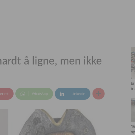
ardt å ligne, men ikke
Er
tr
terest
WhatsApp
Linkedin
16
sy