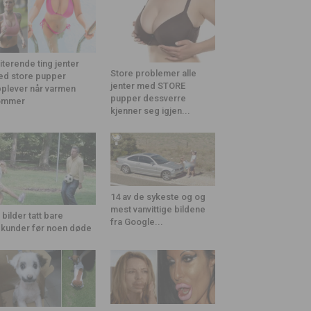
riterende ting jenter
Store problemer alle
d store pupper
jenter med STORE
plever når varmen
pupper dessverre
ommer
kjenner seg igjen...
14 av de sykeste og og
mest vanvittige bildene
 bilder tatt bare
fra Google...
kunder før noen døde