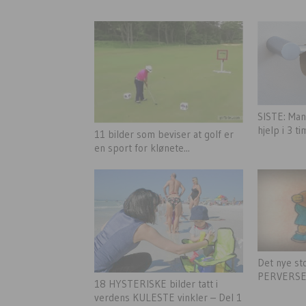
SISTE: Man
hjelp i 3 ti
11 bilder som beviser at golf er
en sport for klønete...
Det nye s
PERVERSE 
18 HYSTERISKE bilder tatt i
verdens KULESTE vinkler – Del 1