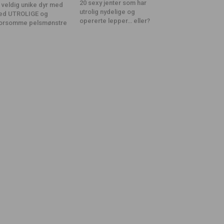
20 sexy jenter som har
 veldig unike dyr med
utrolig nydelige og
ed UTROLIGE og
opererte lepper… eller?
orsomme pelsmønstre