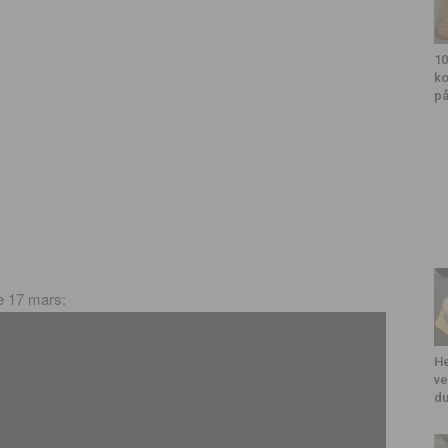
10
ko
på
e 17 mars:
He
ve
du