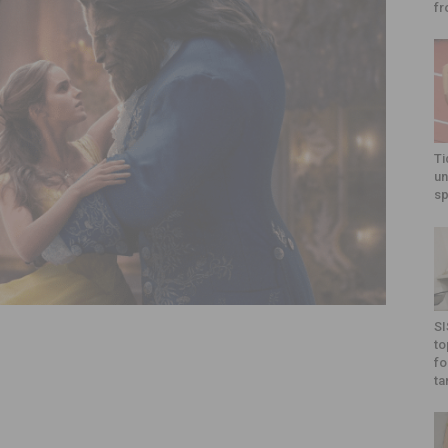
fr
Ti
un
sp
SI
to
fo
ta