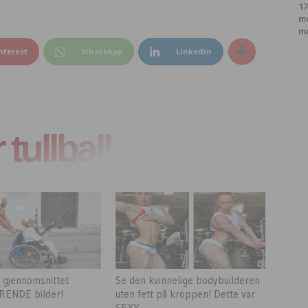
17
m
m
nterest
WhatsApp
Linkedin
tullball
r gjennomsnittet
Se den kvinnelige bodybuilderen
ENDE bilder!
uten fett på kroppen! Dette var
SEXY...