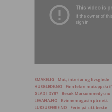
SMAKELIG - Mat, interiør og livsglede
HUSGLEDE.NO - Finn lekre matoppskrif
GLAD I DYR? - Besøk Morsommedyr.no
LEVANA.NO - Kvinnemagasin på nett
LUKSUSFERIE.NO - Ferie på sitt beste