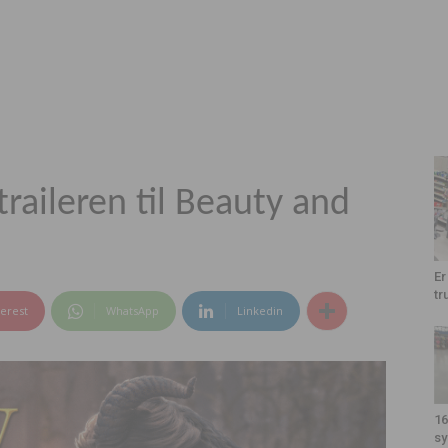
raileren til Beauty and
Er
tr
terest
WhatsApp
Linkedin
16
sy