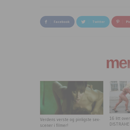
Facebook
Twitter
Pi
mer 
16 litt ove
Verdens verste og pinligste sex-
DISTRAHER
scener i filmer!