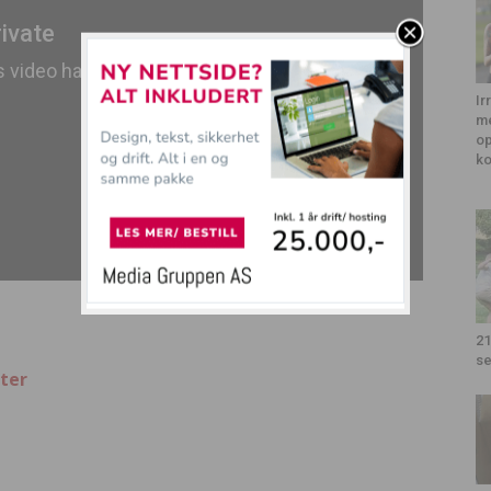
Ir
me
op
k
21
se
ter