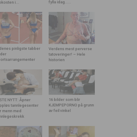
fylla idag.....
okosten i...
denes pinligste tabber
Verdens mest perverse
der
tatoveringer! – Hele
ortsarrangementer
historien
16 bilder som blir
STE NYTT: Åpner
KJEMPEPORNO på grunn
ppløs tannlegesenter
av feil vinkel
r menn med
nnlegeskrekk