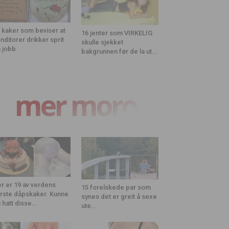
 kaker som beviser at
16 jenter som VIRKELIG
nditorer drikker sprit
skulle sjekket
 jobb
bakgrunnen før de la ut...
mer moro
r er 19 av verdens
15 forelskede par som
rste dåpskaker. Kunne
synes det er greit å sexe
 hatt disse...
ute...