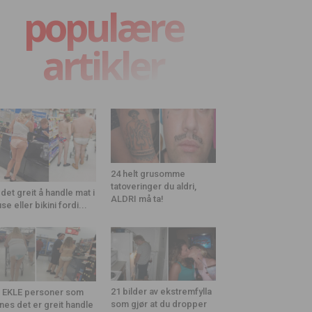
populære
artikler
24 helt grusomme
tatoveringer du aldri,
 det greit å handle mat i
ALDRI må ta!
use eller bikini fordi...
21 bilder av ekstremfylla
 EKLE personer som
som gjør at du dropper
nes det er greit handle