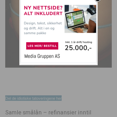
Del de idiotiske tatoveringene her
Samle smålån – refinansier inntil