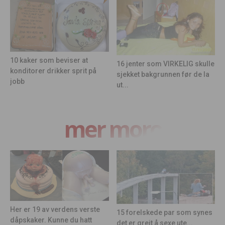
10 kaker som beviser at
16 jenter som VIRKELIG skulle
konditorer drikker sprit på
sjekket bakgrunnen før de la
jobb
ut...
mer moro
Her er 19 av verdens verste
15 forelskede par som synes
dåpskaker. Kunne du hatt
det er greit å sexe ute...