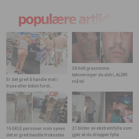
populære artikler
24 helt grusomme
tatoveringer du aldri, ALDRI
Er det greit å handle mat i
må ta!
truse eller bikini fordi...
21 bilder av ekstremfylla som
16 EKLE personer som synes
gjør at du dropper fylla
det er greit handle frokosten