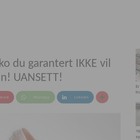
o du garantert IKKE vil
din! UANSETT!
Er
tr
terest
WhatsApp
Linkedin
16
sy