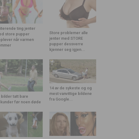
riterende ting jenter
Store problemer alle
d store pupper
jenter med STORE
plever når varmen
pupper dessverre
ommer
kjenner seg igjen...
14 av de sykeste og og
mest vanvittige bildene
 bilder tatt bare
fra Google...
kunder før noen døde