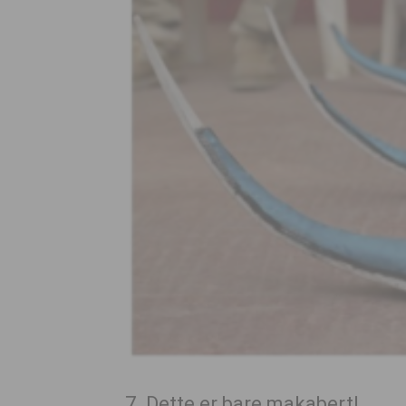
7. Dette er bare makabert!