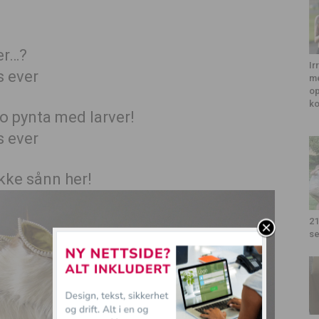
er…?
Ir
me
op
k
ko pynta med larver!
Ikke sånn her!
21
se