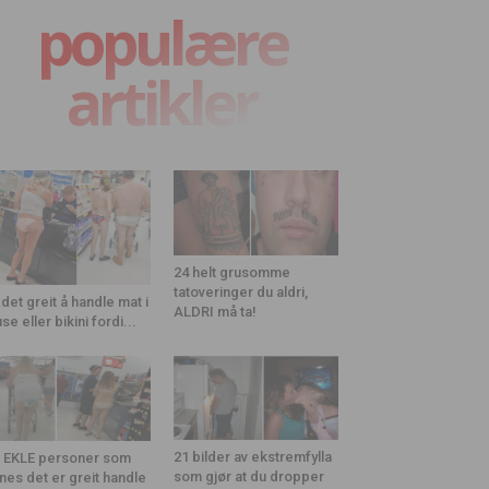
populære
artikler
24 helt grusomme
tatoveringer du aldri,
 det greit å handle mat i
ALDRI må ta!
use eller bikini fordi...
21 bilder av ekstremfylla
 EKLE personer som
som gjør at du dropper
nes det er greit handle