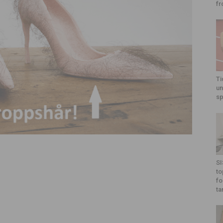
fr
Ti
un
sp
SI
to
fo
ta