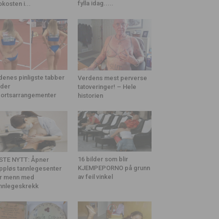
fylla idag.....
okosten i...
denes pinligste tabber
Verdens mest perverse
der
tatoveringer! – Hele
ortsarrangementer
historien
16 bilder som blir
STE NYTT: Åpner
KJEMPEPORNO på grunn
ppløs tannlegesenter
av feil vinkel
r menn med
nnlegeskrekk