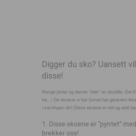
Digger du sko? Uansett vi
disse!
Mange jenter og damer “lider” av skodilla. Det
ha…! De skoene vi har funnet har garantert ikke
i samlingen din! Disse skoene er rett og slett b
1. Disse skoene er “pyntet” me
brekker oss!