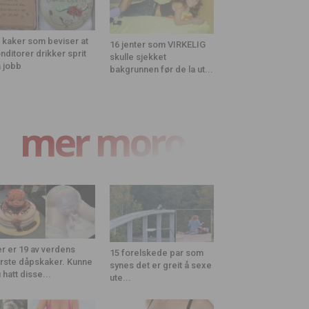
 kaker som beviser at
16 jenter som VIRKELIG
nditorer drikker sprit
skulle sjekket
 jobb
bakgrunnen før de la ut...
mer moro
r er 19 av verdens
15 forelskede par som
rste dåpskaker. Kunne
synes det er greit å sexe
 hatt disse...
ute...