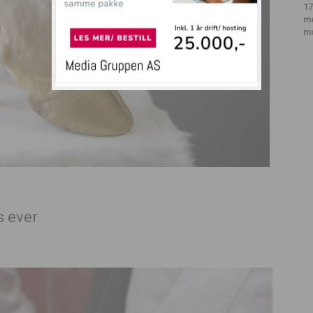
17
m
m