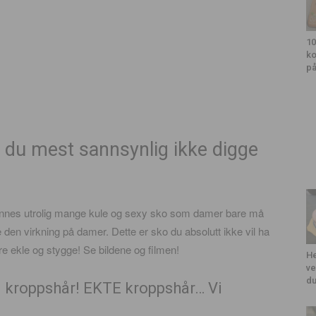
10
ko
på
l du mest sannsynlig ikke digge
 finnes utrolig mange kule og sexy sko som damer bare må
 den virkning på damer. Dette er sko du absolutt ikke vil ha
are ekle og stygge! Se bildene og filmen!
He
ve
du
d kroppshår! EKTE kroppshår… Vi