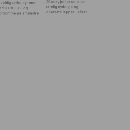
20 sexy jenter som har
 veldig unike dyr med
utrolig nydelige og
ed UTROLIGE og
opererte lepper… eller?
orsomme pelsmønstre