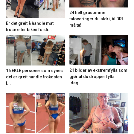
24 helt grusomme
tatoveringer du aldri, ALDRI
Er det greit å handle mat i
må ta!
truse eller bikini fordi...
21 bilder av ekstremfylla som
16 EKLE personer som synes
gjør at du dropper fylla
det er greit handle frokosten
idag.....
i...