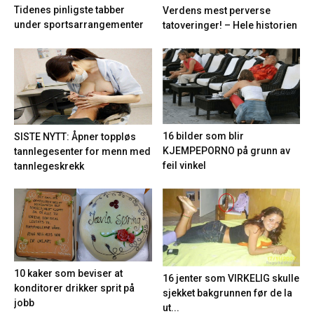
Tidenes pinligste tabber
Verdens mest perverse
under sportsarrangementer
tatoveringer! – Hele historien
16 bilder som blir
SISTE NYTT: Åpner toppløs
KJEMPEPORNO på grunn av
tannlegesenter for menn med
feil vinkel
tannlegeskrekk
10 kaker som beviser at
16 jenter som VIRKELIG skulle
konditorer drikker sprit på
sjekket bakgrunnen før de la
jobb
ut...