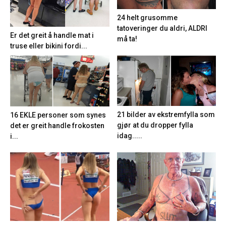
24 helt grusomme
tatoveringer du aldri, ALDRI
Er det greit å handle mat i
må ta!
truse eller bikini fordi...
21 bilder av ekstremfylla som
16 EKLE personer som synes
gjør at du dropper fylla
det er greit handle frokosten
idag.....
i...