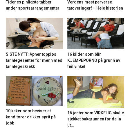
Tidenes pinligste tabber
Verdens mest perverse
under sportsarrangementer
tatoveringer! – Hele historien
16 bilder som blir
SISTE NYTT: Åpner toppløs
KJEMPEPORNO på grunn av
tannlegesenter for menn med
feil vinkel
tannlegeskrekk
10 kaker som beviser at
16 jenter som VIRKELIG skulle
konditorer drikker sprit på
sjekket bakgrunnen før de la
jobb
ut...