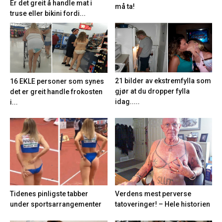
Er det greit å handle mat i
må ta!
truse eller bikini fordi...
21 bilder av ekstremfylla som
16 EKLE personer som synes
gjør at du dropper fylla
det er greit handle frokosten
idag.....
i...
Tidenes pinligste tabber
Verdens mest perverse
under sportsarrangementer
tatoveringer! – Hele historien