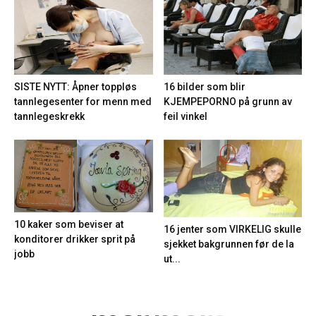
16 bilder som blir
SISTE NYTT: Åpner toppløs
KJEMPEPORNO på grunn av
tannlegesenter for menn med
feil vinkel
tannlegeskrekk
10 kaker som beviser at
16 jenter som VIRKELIG skulle
konditorer drikker sprit på
sjekket bakgrunnen før de la
jobb
ut...