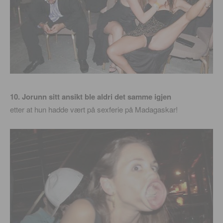
10. Jorunn sitt ansikt ble aldri det samme igjen
etter at hun hadde vært på sexferie på Madagaskar!