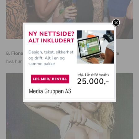
8. Fiona var helt overbevist om at ingen kunne gjette
hva hun hadde gjemt inni BHen…