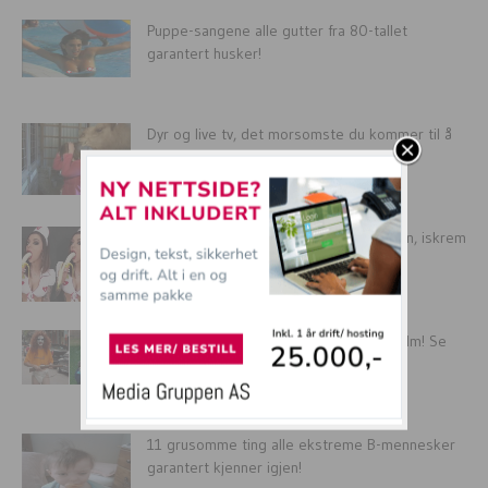
Puppe-sangene alle gutter fra 80-tallet
garantert husker!
Dyr og live tv, det morsomste du kommer til å
se...
18 bevis på at du ALDRI bør spise banan, iskrem
eller...
32 helt SJUKE WTF øyeblikk fanget på film! Se
dem her!
11 grusomme ting alle ekstreme B-mennesker
garantert kjenner igjen!