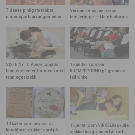
Tidenes pinligste tabber
Verdens mest perverse
under sportsarrangementer
tatoveringer! – Hele historien
16 bilder som blir
SISTE NYTT: Åpner toppløs
KJEMPEPORNO på grunn av
tannlegesenter for menn med
feil vinkel
tannlegeskrekk
10 kaker som beviser at
16 jenter som VIRKELIG skulle
konditorer drikker sprit på
sjekket bakgrunnen før de la