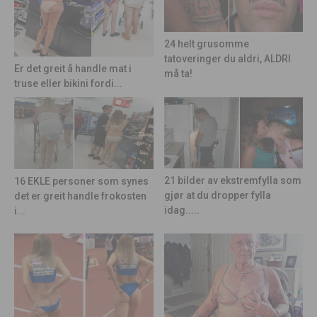
24 helt grusomme
tatoveringer du aldri, ALDRI
Er det greit å handle mat i
må ta!
truse eller bikini fordi...
21 bilder av ekstremfylla som
16 EKLE personer som synes
gjør at du dropper fylla
det er greit handle frokosten
idag.....
i...