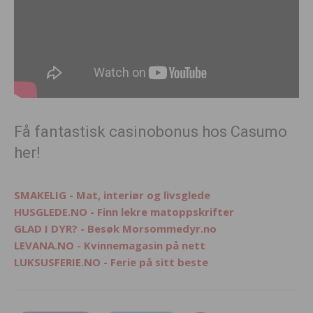
Få fantastisk casinobonus hos Casumo
her!
SMAKELIG - Mat, interiør og livsglede
HUSGLEDE.NO - Finn lekre matoppskrifter
GLAD I DYR? - Besøk Morsommedyr.no
LEVANA.NO - Kvinnemagasin på nett
LUKSUSFERIE.NO - Ferie på sitt beste