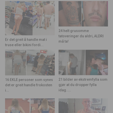
24 helt grusomme
tatoveringer du aldri, ALDRI
Er det greit å handle mat i
må ta!
truse eller bikini fordi...
21 bilder av ekstremfylla som
16 EKLE personer som synes
gjør at du dropper fylla
det er greit handle frokosten
idag.....
i...