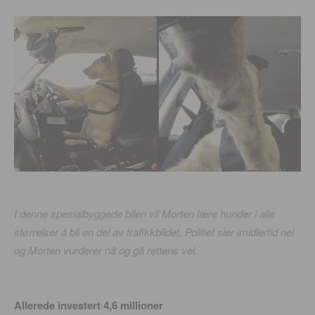
I denne spesialbyggede bilen vil Morten lære hunder i alle
størrelser å bli en del av trafikkbildet. Politiet sier imidlertid nei
og Morten vurderer nå og gå rettens vei.
Allerede investert 4,6 millioner