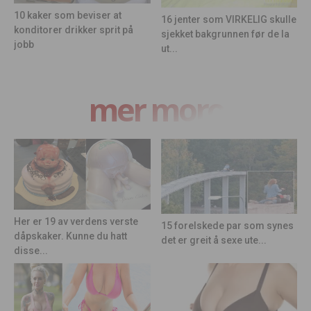
10 kaker som beviser at
16 jenter som VIRKELIG skulle
konditorer drikker sprit på
sjekket bakgrunnen før de la
jobb
ut...
mer moro
Her er 19 av verdens verste
15 forelskede par som synes
dåpskaker. Kunne du hatt
det er greit å sexe ute...
disse...