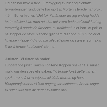
Og han har mye å tape. Ombygging av biler og gjentatte
feilvurderinger rundt dette har gjort at Morten allerede har brukt
4,6 millioner kroner.
“Det tok 7 måneder før jeg endelig hadde
testmodellen klar, men nå skal det være både trafikksikkert og
forsvarlig å sende de firbeinte ut i trafikken”
. sier han. At politiet
nå stopper de store planene gjør ham rasende.
“En hund er et
lynende inteligent dyr og har alle reflekser og sanser som skal
til for å ferdes i trafikken”
sier han.
Juristen; Vi rister på hodet!
Fungerende jurist i saken Tor-Arne Koppen ønsker å si minst
mulig om den spesielle saken.
“Vi trodde først dette var en
spøk, men nå er vi såpass lei både Morten og hans
bikkjeprosjekter at vi ikke engang tar telefonen når han ringer.
Vi orker ikke mer av dette”
avslutter han.