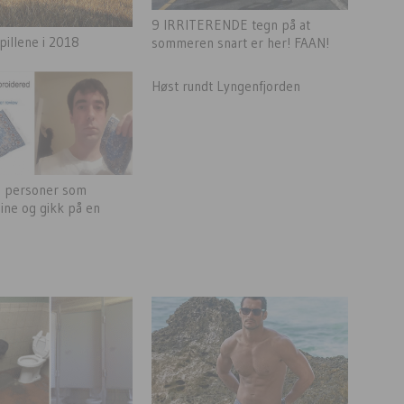
9 IRRITERENDE tegn på at
pillene i 2018
sommeren snart er her! FAAN!
Høst rundt Lyngenfjorden
te personer som
line og gikk på en