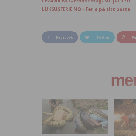
LEVANA.NO - Kvinnemagasin på nett
LUKSUSFERIE.NO - Ferie på sitt beste
Facebook
Twitter
Pi
mer 