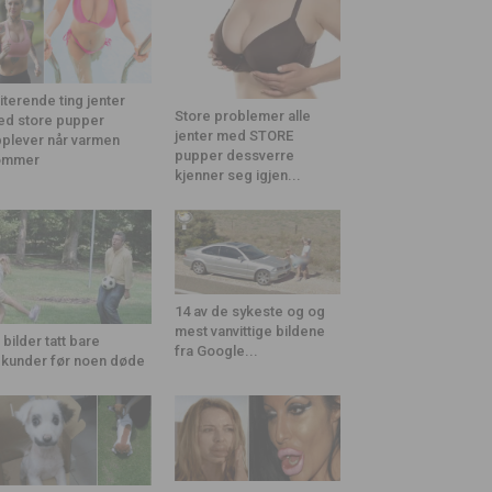
riterende ting jenter
Store problemer alle
d store pupper
jenter med STORE
plever når varmen
pupper dessverre
ommer
kjenner seg igjen...
14 av de sykeste og og
mest vanvittige bildene
 bilder tatt bare
fra Google...
kunder før noen døde