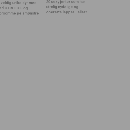
20 sexy jenter som har
 veldig unike dyr med
utrolig nydelige og
ed UTROLIGE og
opererte lepper… eller?
orsomme pelsmønstre