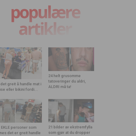
populære
artikler
24 helt grusomme
tatoveringer du aldri,
 det greit å handle mat i
ALDRI må ta!
use eller bikini fordi...
21 bilder av ekstremfylla
 EKLE personer som
som gjør at du dropper
nes det er greit handle