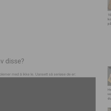
10
ko
på
av disse?
problemer med å ikke le. Uansett så seriøse de er:
He
ve
du