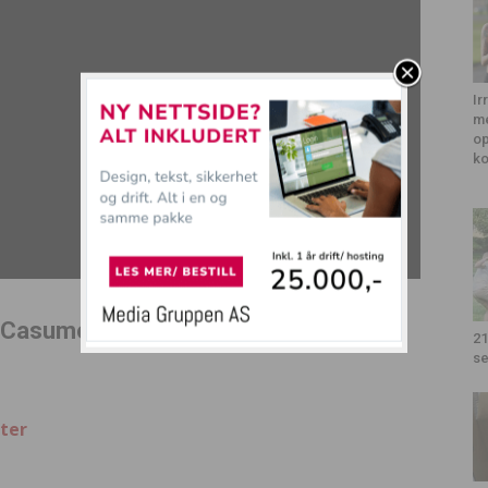
Ir
me
op
k
 Casumo her!
21
se
ter