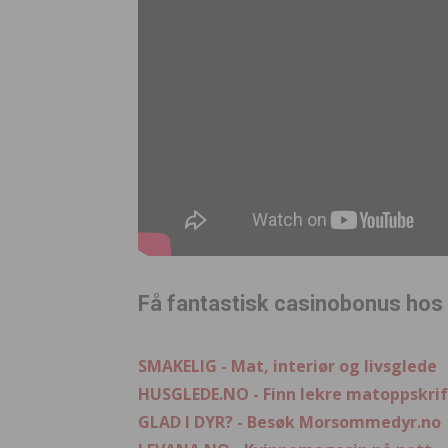
Få fantastisk casinobonus hos
SMAKELIG - Mat, interiør og livsglede
HUSGLEDE.NO - Finn lekre matoppskrif
GLAD I DYR? - Besøk Morsommedyr.no