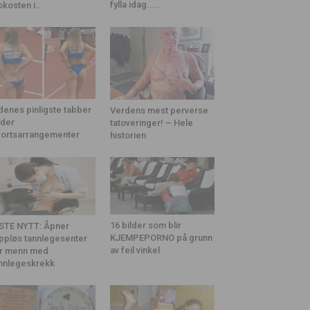
fylla idag.....
okosten i...
denes pinligste tabber
Verdens mest perverse
der
tatoveringer! – Hele
ortsarrangementer
historien
16 bilder som blir
STE NYTT: Åpner
KJEMPEPORNO på grunn
ppløs tannlegesenter
av feil vinkel
r menn med
nnlegeskrekk