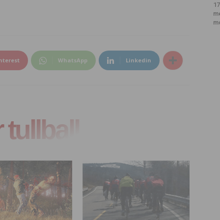
17
m
m
nterest
WhatsApp
Linkedin
tullball