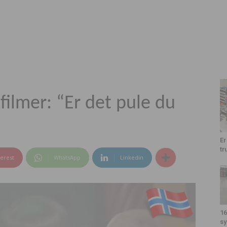
lmer: “Er det pule du
Er
tr
terest
WhatsApp
Linkedin
16
sy