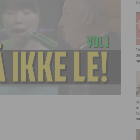
fr
Ti
un
sp
SI
to
fo
ta