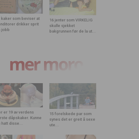
 kaker som beviser at
16 jenter som VIRKELIG
nditorer drikker sprit
skulle sjekket
 jobb
bakgrunnen før de la ut...
mer moro
r er 19 av verdens
15 forelskede par som
rste dåpskaker. Kunne
synes det er greit å sexe
 hatt disse...
ute...