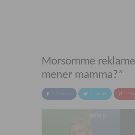
Morsomme reklamefi
mener mamma?”
Facebook
Twitter
Pin