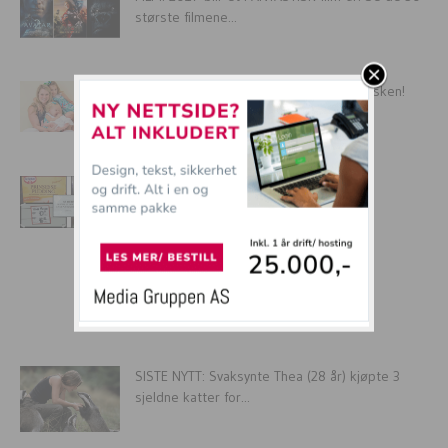
største filmene...
14 barn som rett og slett IKKE vil ha søsken!
Ferdig...
14 orddelingsfeil som gjør deg veldig
FRUSTRERT!
Verdens flotteste hotell
SISTE NYTT: Svaksynte Thea (28 år) kjøpte 3
sjeldne katter for...