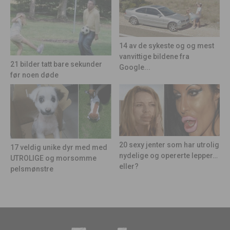
14 av de sykeste og og mest
vanvittige bildene fra
21 bilder tatt bare sekunder
Google...
før noen døde
20 sexy jenter som har utrolig
17 veldig unike dyr med med
nydelige og opererte lepper…
UTROLIGE og morsomme
eller?
pelsmønstre