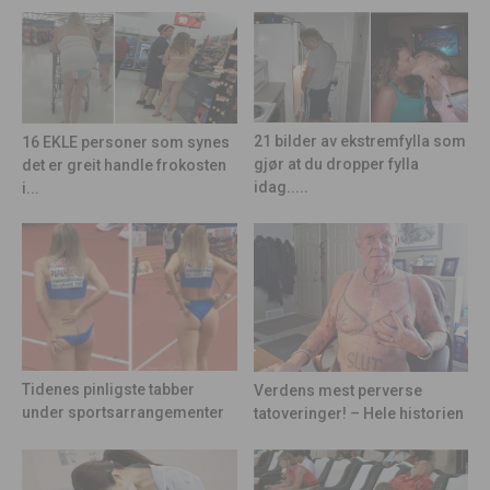
21 bilder av ekstremfylla som
16 EKLE personer som synes
gjør at du dropper fylla
det er greit handle frokosten
idag.....
i...
Tidenes pinligste tabber
Verdens mest perverse
under sportsarrangementer
tatoveringer! – Hele historien