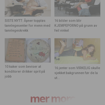
16 bilder som blir
SISTE NYTT: Åpner toppløs
KJEMPEPORNO på grunn av
tannlegesenter for menn med
feil vinkel
tannlegeskrekk
10 kaker som beviser at
16 jenter som VIRKELIG skulle
konditorer drikker sprit på
sjekket bakgrunnen før de la
jobb
ut...
mer moro