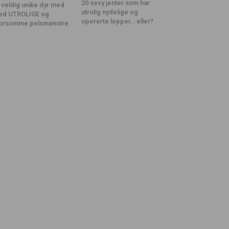
20 sexy jenter som har
 veldig unike dyr med
utrolig nydelige og
ed UTROLIGE og
opererte lepper… eller?
orsomme pelsmønstre