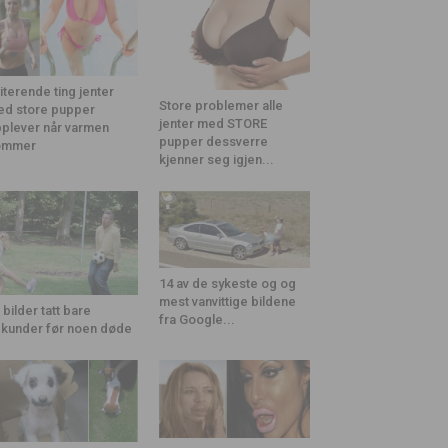
riterende ting jenter
Store problemer alle
d store pupper
jenter med STORE
plever når varmen
pupper dessverre
ommer
kjenner seg igjen...
14 av de sykeste og og
mest vanvittige bildene
 bilder tatt bare
fra Google...
kunder før noen døde