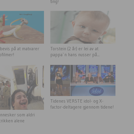
ting!
 bevis på at matvarer
Torstein (2 år) er lei av at
ofilmer!
pappa`n hans nusser på...
Tidenes VERSTE idol- og X-
factor-deltagere gjennom tidene!
nnesker som aldri
 trikken alene