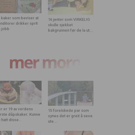
 kaker som beviser at
16 jenter som VIRKELIG
nditorer drikker sprit
skulle sjekket
 jobb
bakgrunnen før de la ut...
mer moro
r er 19 av verdens
15 forelskede par som
rste dåpskaker. Kunne
synes det er greit å sexe
 hatt disse...
ute...