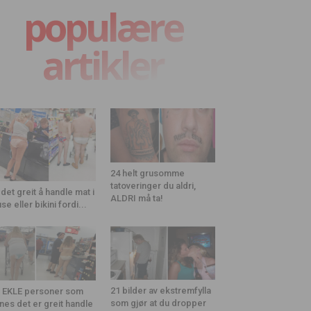
populære
artikler
24 helt grusomme
tatoveringer du aldri,
 det greit å handle mat i
ALDRI må ta!
use eller bikini fordi...
21 bilder av ekstremfylla
 EKLE personer som
som gjør at du dropper
nes det er greit handle