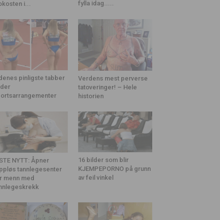
fylla idag.....
okosten i...
denes pinligste tabber
Verdens mest perverse
der
tatoveringer! – Hele
ortsarrangementer
historien
16 bilder som blir
STE NYTT: Åpner
KJEMPEPORNO på grunn
ppløs tannlegesenter
av feil vinkel
r menn med
nnlegeskrekk