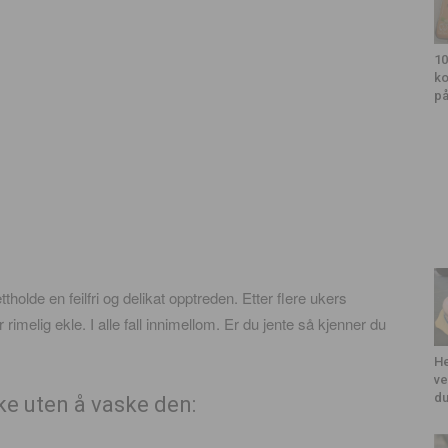
10
ko
på
tholde en feilfri og delikat opptreden. Etter flere ukers
r rimelig ekle. I alle fall innimellom. Er du jente så kjenner du
He
ve
du
ke uten å vaske den: