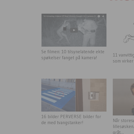
Se filmen: 10 tilsynelatende ekte
11 vanvitti
spøkelser fanget på kamera!
som virker
16 bilder PERVERSE bilder for
Når stores
de med tvangstanker!
lillesøsken
gråt…