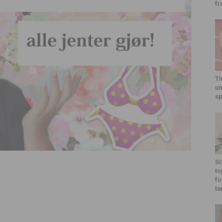
fr
Ti
un
sp
SI
to
fo
ta