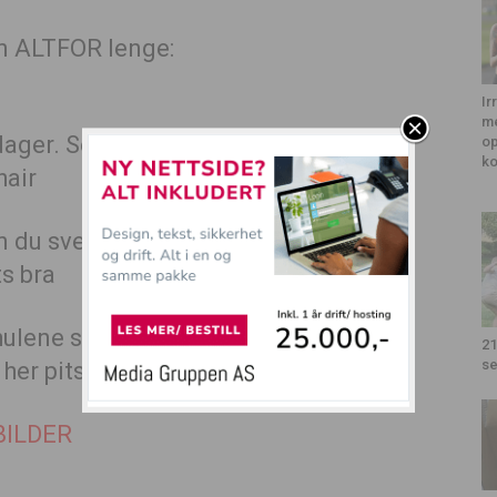
n ALTFOR lenge:
Ir
me
ager. Selv når du har trent:
op
k
 du svettet i dagen før:
ulene sine titt og ofte:
21
se
BILDER