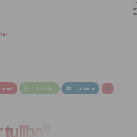
17
m
m
ter
nterest
WhatsApp
Linkedin
tullball