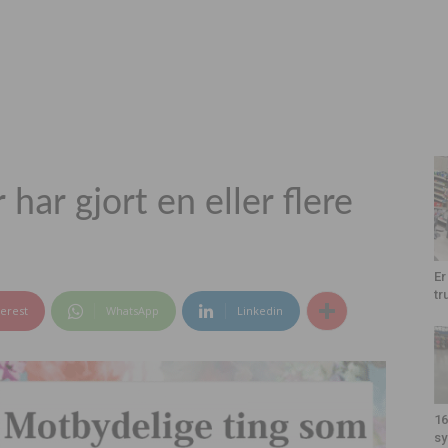
 har gjort en eller flere
Er
tr
terest
WhatsApp
Linkedin
16
sy