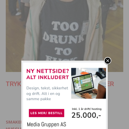
TRYKK PÅ SIDE 2 FOR SISTE 8 BILDER
1
2
SMAKELIG - Mat, interiør og livsglede
HUSGLEDE.NO - Finn lekre matoppskrifter