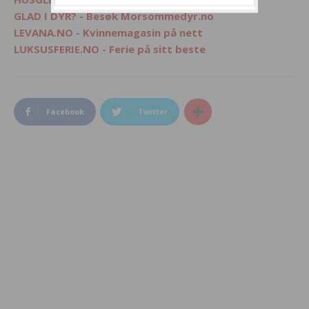
GLAD I DYR? - Besøk Morsommedyr.no
LEVANA.NO - Kvinnemagasin på nett
LUKSUSFERIE.NO - Ferie på sitt beste
Facebook
Twitter