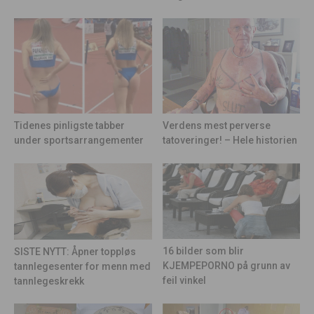
Tidenes pinligste tabber
Verdens mest perverse
under sportsarrangementer
tatoveringer! – Hele historien
16 bilder som blir
SISTE NYTT: Åpner toppløs
KJEMPEPORNO på grunn av
tannlegesenter for menn med
feil vinkel
tannlegeskrekk