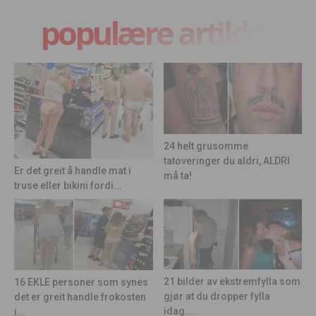
populære artikler
24 helt grusomme
tatoveringer du aldri, ALDRI
Er det greit å handle mat i
må ta!
truse eller bikini fordi...
21 bilder av ekstremfylla som
16 EKLE personer som synes
gjør at du dropper fylla
det er greit handle frokosten
idag.....
i...