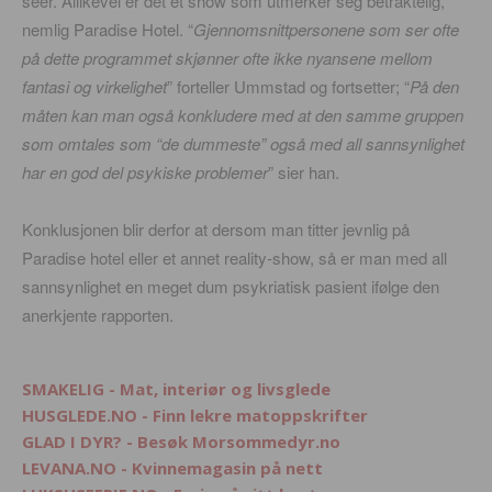
seer. Allikevel er det et show som utmerker seg betraktelig,
nemlig Paradise Hotel. “
Gjennomsnittpersonene som ser ofte
på dette programmet skjønner ofte ikke nyansene mellom
fantasi og virkelighet
” forteller Ummstad og fortsetter; “
På den
måten kan man også konkludere med at den samme gruppen
som omtales som “de dummeste” også med all sannsynlighet
har en god del psykiske problemer
” sier han.
Konklusjonen blir derfor at dersom man titter jevnlig på
Paradise hotel eller et annet reality-show, så er man med all
sannsynlighet en meget dum psykriatisk pasient ifølge den
anerkjente rapporten.
SMAKELIG - Mat, interiør og livsglede
HUSGLEDE.NO - Finn lekre matoppskrifter
GLAD I DYR? - Besøk Morsommedyr.no
LEVANA.NO - Kvinnemagasin på nett