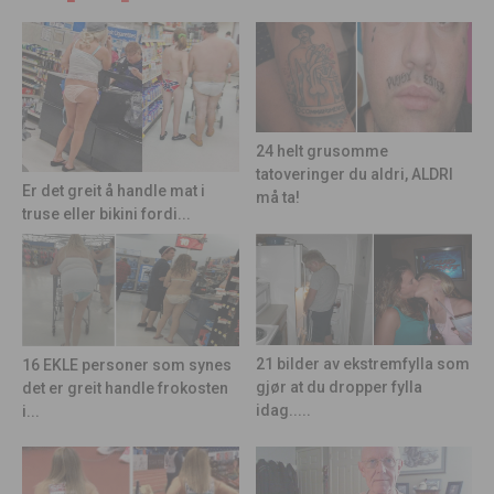
24 helt grusomme
tatoveringer du aldri, ALDRI
Er det greit å handle mat i
må ta!
truse eller bikini fordi...
21 bilder av ekstremfylla som
16 EKLE personer som synes
gjør at du dropper fylla
det er greit handle frokosten
idag.....
i...