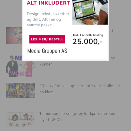
mer tullball
Sulten, sint og kåt? Da er du nok gravid ja!
18 Bilder som viser forskjellen på menn og
kvinner
20 sexy fotballsupportere alle gutter ville gitt
en klem
12 morsomme sengetøy for kjærester som har
mye HUMOR!