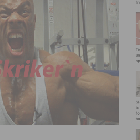
fr
Ti
un
sp
SI
to
fo
ta