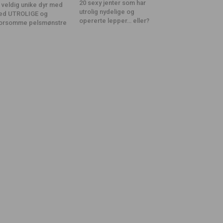
20 sexy jenter som har
 veldig unike dyr med
utrolig nydelige og
ed UTROLIGE og
opererte lepper… eller?
orsomme pelsmønstre