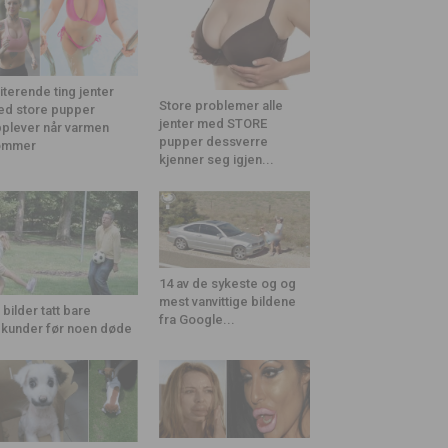
riterende ting jenter
Store problemer alle
d store pupper
jenter med STORE
plever når varmen
pupper dessverre
ommer
kjenner seg igjen...
14 av de sykeste og og
mest vanvittige bildene
 bilder tatt bare
fra Google...
kunder før noen døde