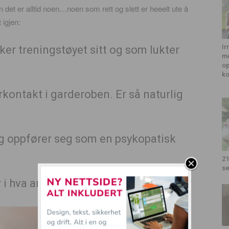
et er alltid noen…noen som rett og slett er heeelt ute å
 igjen:
Ir
ker treningstøyet sitt og som lukter
me
op
k
kontakt i garderoben. Er så naturlig
og oppfører seg som en psykopatisk
21
se
 i hva andre mener og som gjør alt for