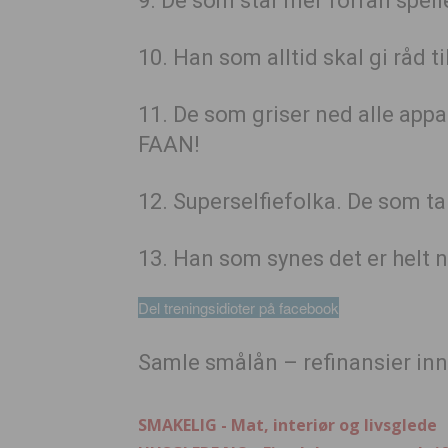
9. De som står mer forran speil
10. Han som alltid skal gi råd t
11. De som griser ned alle appa
FAAN!
12. Superselfiefolka. De som tar
13. Han som synes det er helt n
Del treningsidioter på facebook
Samle smålån – refinansier inn
SMAKELIG - Mat, interiør og livsglede