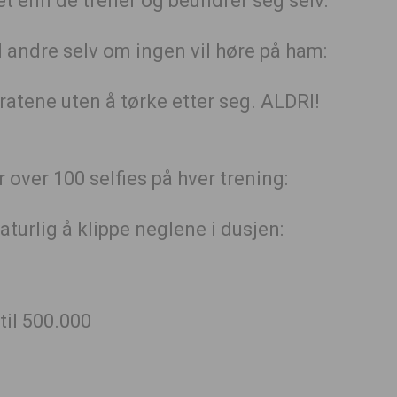
et enn de trener og beundrer seg selv:
il andre selv om ingen vil høre på ham:
ratene uten å tørke etter seg. ALDRI!
 over 100 selfies på hver trening:
aturlig å klippe neglene i dusjen:
til 500.000