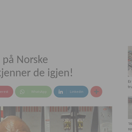
 på Norske
jenner de igjen!
Er
tr
terest
WhatsApp
Linkedin
16
sy