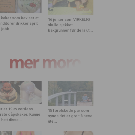
 kaker som beviser at
16 jenter som VIRKELIG
nditorer drikker sprit
skulle sjekket
 jobb
bakgrunnen før de la ut...
mer moro
r er 19 av verdens
15 forelskede par som
rste dåpskaker. Kunne
synes det er greit å sexe
 hatt disse...
ute...