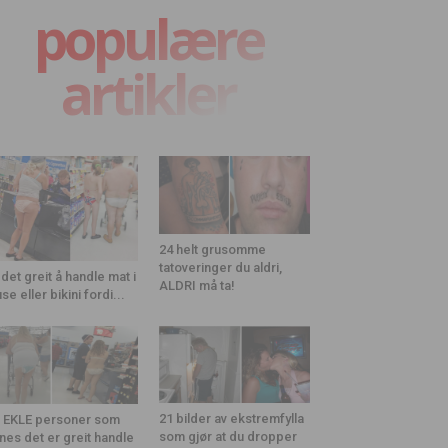
populære
artikler
24 helt grusomme
tatoveringer du aldri,
 det greit å handle mat i
ALDRI må ta!
use eller bikini fordi...
21 bilder av ekstremfylla
 EKLE personer som
som gjør at du dropper
nes det er greit handle