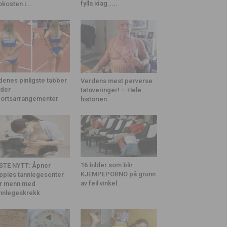
fylla idag.....
okosten i...
denes pinligste tabber
Verdens mest perverse
der
tatoveringer! – Hele
ortsarrangementer
historien
16 bilder som blir
STE NYTT: Åpner
KJEMPEPORNO på grunn
ppløs tannlegesenter
av feil vinkel
r menn med
nnlegeskrekk