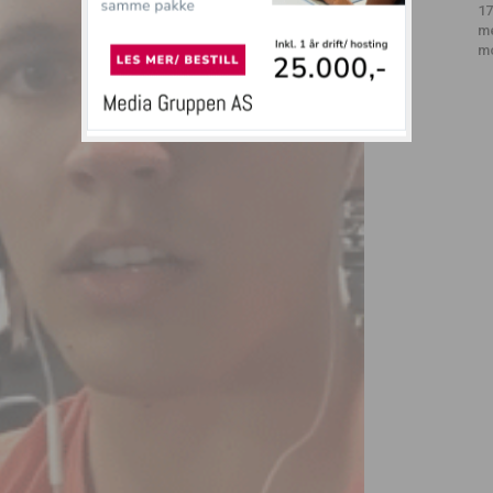
17
m
m