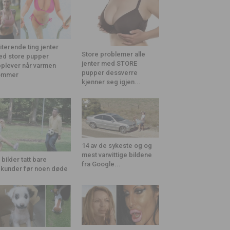
riterende ting jenter
Store problemer alle
d store pupper
jenter med STORE
plever når varmen
pupper dessverre
ommer
kjenner seg igjen...
14 av de sykeste og og
mest vanvittige bildene
 bilder tatt bare
fra Google...
kunder før noen døde