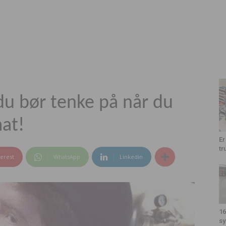
du bør tenke på når du
at!
Er
tr
terest
WhatsApp
Linkedin
16
sy