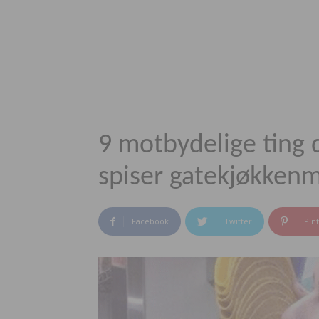
9 motbydelige ting 
spiser gatekjøkkenm
Facebook
Twitter
Pin