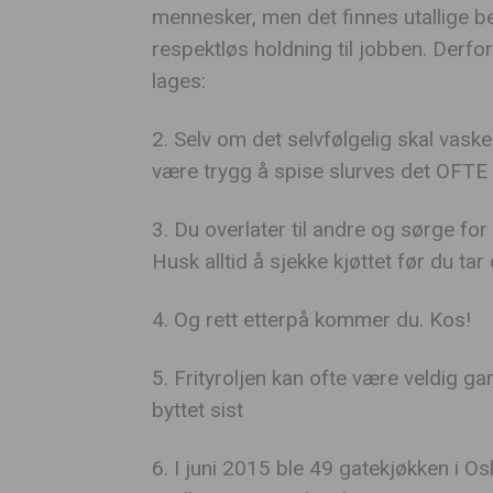
mennesker, men det finnes utallige b
respektløs holdning til jobben. Derfo
lages:
2. Selv om det selvfølgelig skal vask
være trygg å spise slurves det OFTE
3. Du overlater til andre og sørge for
Husk alltid å sjekke kjøttet før du tar
4. Og rett etterpå kommer du. Kos!
5. Frityroljen kan ofte være veldig ga
byttet sist
6. I juni 2015 ble 49 gatekjøkken i Os