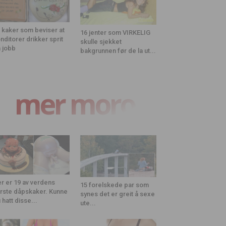
 kaker som beviser at
16 jenter som VIRKELIG
nditorer drikker sprit
skulle sjekket
 jobb
bakgrunnen før de la ut...
mer moro
r er 19 av verdens
15 forelskede par som
rste dåpskaker. Kunne
synes det er greit å sexe
 hatt disse...
ute...