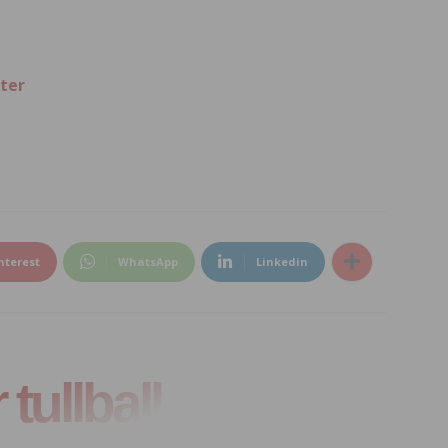
ter
nterest
WhatsApp
Linkedin
tullball