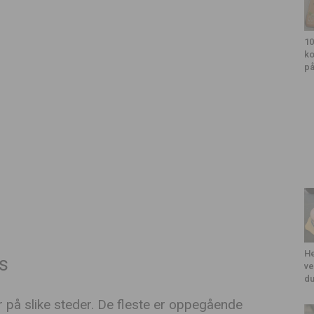
10
ko
på
He
is
ve
du
på slike steder. De fleste er oppegående