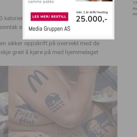
17
m
m
kalorier. Dette inkluderer bearbeidet kjøtt,
sinntak av kalorier er 2000-2500
en sikker oppskrift på overvekt med de
kje greit å kjøre på med hjemmelaget