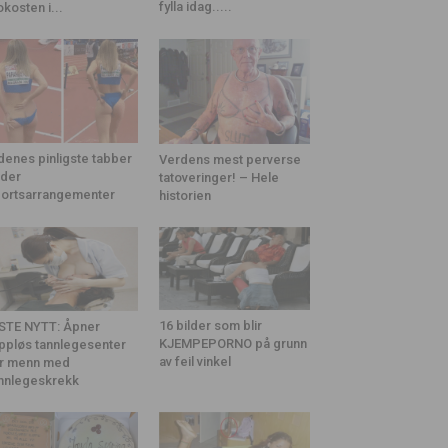
fylla idag.....
okosten i...
denes pinligste tabber
Verdens mest perverse
der
tatoveringer! – Hele
ortsarrangementer
historien
16 bilder som blir
STE NYTT: Åpner
KJEMPEPORNO på grunn
ppløs tannlegesenter
av feil vinkel
r menn med
nnlegeskrekk