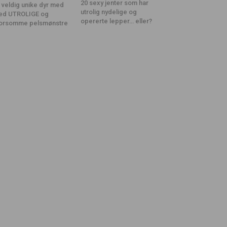
20 sexy jenter som har
 veldig unike dyr med
utrolig nydelige og
ed UTROLIGE og
opererte lepper… eller?
orsomme pelsmønstre