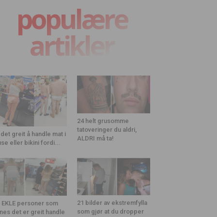
populære
artikler
24 helt grusomme
tatoveringer du aldri,
 det greit å handle mat i
ALDRI må ta!
use eller bikini fordi...
21 bilder av ekstremfylla
 EKLE personer som
som gjør at du dropper
nes det er greit handle