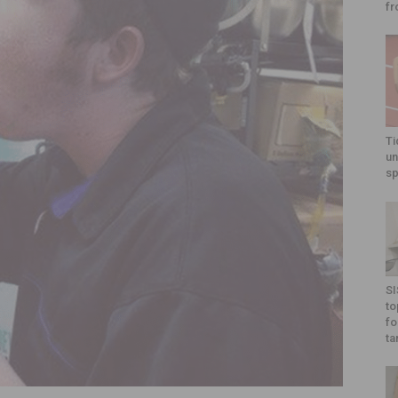
fr
Ti
un
sp
SI
to
fo
ta