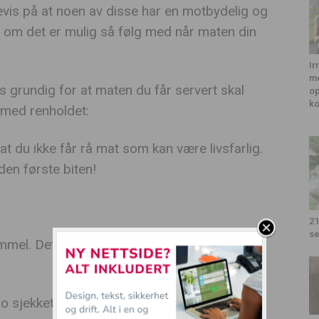
evis på at noen av disse har en motbydelig og
r om det er mulig så følg med når maten din
Ir
me
es grundig for at maten du får servert skal
op
k
 med renholdet:
 at du ikke får rå mat som kan være livsfarlig.
 den første biten!
21
se
mmel. Det er lov å spørre når frityroljen ble
lo sjekket av mattilsynet. Kun 14 av disse fikk