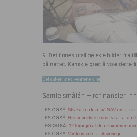
9. Det finnes utallige ekle bilder fra
på nettet. Kanskje greit å vise dette 
Del saken med vennene dine
Samle smålån – refinansier inn
LES OGSÅ:
Slik kan du leve på NAV resten av 
LES OGSÅ:
Her er bevisene som viser at alle h
LES OGSÅ:
12 tegn på at du er sammen med 
LES OGSÅ:
Verdens verste tatoveringer