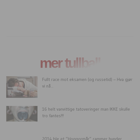
mer tullball
Fullt race mot eksamen (og russetid) – Hva gjør
vi nå...
16 helt vanvittige tatoveringer man IKKE skulle
tro fantes!!!
2014 ble et “Hoggormår” rammer hunder