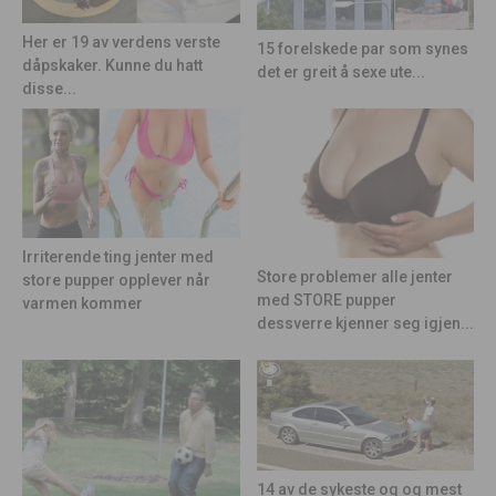
Her er 19 av verdens verste
15 forelskede par som synes
dåpskaker. Kunne du hatt
det er greit å sexe ute...
disse...
Irriterende ting jenter med
Store problemer alle jenter
store pupper opplever når
med STORE pupper
varmen kommer
dessverre kjenner seg igjen...
14 av de sykeste og og mest