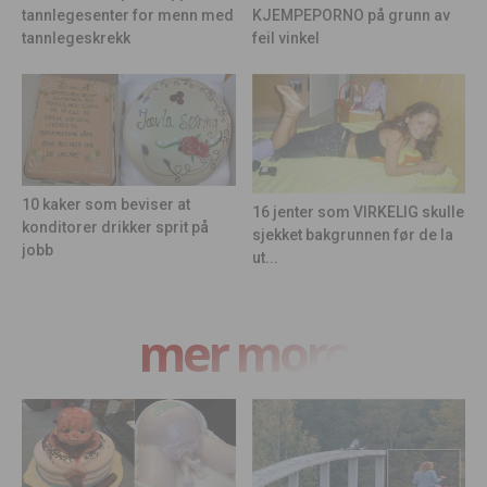
KJEMPEPORNO på grunn av
tannlegesenter for menn med
feil vinkel
tannlegeskrekk
10 kaker som beviser at
16 jenter som VIRKELIG skulle
konditorer drikker sprit på
sjekket bakgrunnen før de la
jobb
ut...
mer moro