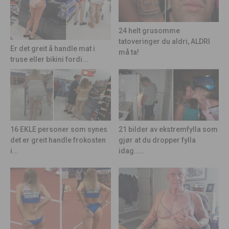
24 helt grusomme
tatoveringer du aldri, ALDRI
Er det greit å handle mat i
må ta!
truse eller bikini fordi...
21 bilder av ekstremfylla som
16 EKLE personer som synes
gjør at du dropper fylla
det er greit handle frokosten
idag.....
i...