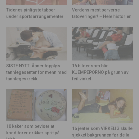
Tidenes pinligste tabber
Verdens mest perverse
under sportsarrangementer
tatoveringer! – Hele historien
16 bilder som blir
SISTE NYTT: Åpner toppløs
KJEMPEPORNO på grunn av
tannlegesenter for menn med
feil vinkel
tannlegeskrekk
10 kaker som beviser at
16 jenter som VIRKELIG skulle
konditorer drikker sprit på
sjekket bakgrunnen før de la