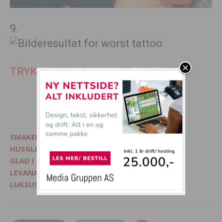
9.
TRYKK SIDE 2 FOR SISTE 9 BILDER
1
2
SMAKELIG - Mat, interiør og livsglede
HUSGLEDE.NO - Finn lekre matoppskrifter
GLAD I DYR? - Besøk Morsommedyr.no
LEVANA.NO - Kvinnemagasin på nett
LUKSUSFERIE.NO - Ferie på sitt beste