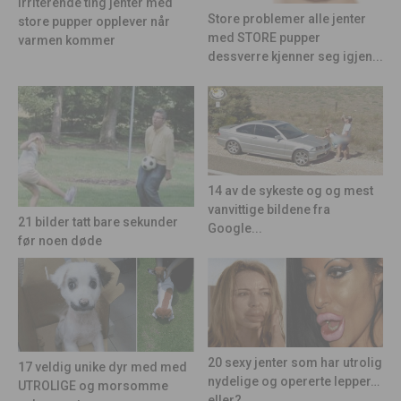
Irriterende ting jenter med
Store problemer alle jenter
store pupper opplever når
med STORE pupper
varmen kommer
dessverre kjenner seg igjen...
14 av de sykeste og og mest
vanvittige bildene fra
21 bilder tatt bare sekunder
Google...
før noen døde
20 sexy jenter som har utrolig
17 veldig unike dyr med med
nydelige og opererte lepper…
UTROLIGE og morsomme
eller?