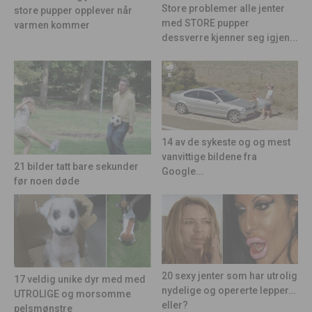
Store problemer alle jenter
store pupper opplever når
med STORE pupper
varmen kommer
dessverre kjenner seg igjen...
14 av de sykeste og og mest
vanvittige bildene fra
21 bilder tatt bare sekunder
Google...
før noen døde
20 sexy jenter som har utrolig
17 veldig unike dyr med med
nydelige og opererte lepper…
UTROLIGE og morsomme
eller?
pelsmønstre