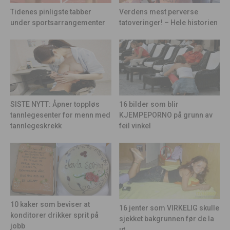
Tidenes pinligste tabber
Verdens mest perverse
under sportsarrangementer
tatoveringer! – Hele historien
16 bilder som blir
SISTE NYTT: Åpner toppløs
KJEMPEPORNO på grunn av
tannlegesenter for menn med
feil vinkel
tannlegeskrekk
10 kaker som beviser at
16 jenter som VIRKELIG skulle
konditorer drikker sprit på
sjekket bakgrunnen før de la
jobb
ut...