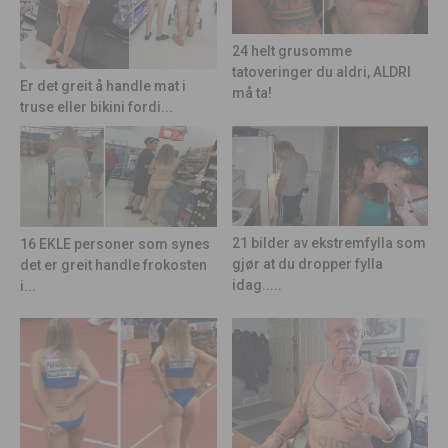
24 helt grusomme
tatoveringer du aldri, ALDRI
Er det greit å handle mat i
må ta!
truse eller bikini fordi...
21 bilder av ekstremfylla som
16 EKLE personer som synes
gjør at du dropper fylla
det er greit handle frokosten
idag.....
i...