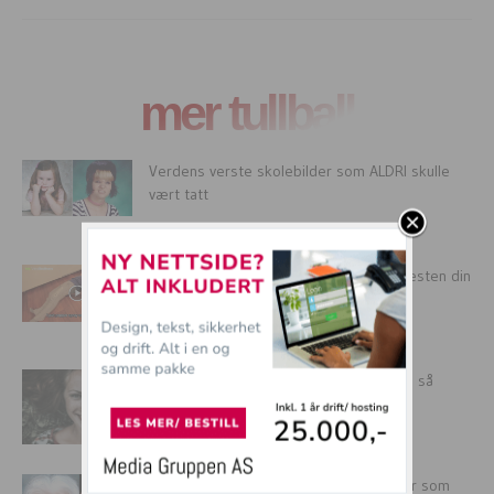
mer tullball
Verdens verste skolebilder som ALDRI skulle
vært tatt
SYK SPØK: Hadde du klart å tilgitt kjæresten din
etter dette?
“Kjøp en leke som gir lyd til barna mine så
dreper...
20 bevis på at kjendiser alltid har et dyr som