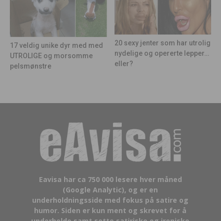
20 sexy jenter som har utrolig
17 veldig unike dyr med med
nydelige og opererte lepper…
UTROLIGE og morsomme
eller?
pelsmønstre
Eavisa har ca 750 000 lesere hver måned
(Google Analytic), og er en
underholdningsside med fokus på satire og
humor. Siden er kun ment og skrevet for å
underholde samt sette satiriske og ironiske