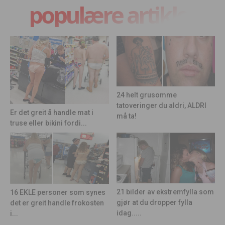
populære artikler
24 helt grusomme
tatoveringer du aldri, ALDRI
Er det greit å handle mat i
må ta!
truse eller bikini fordi...
21 bilder av ekstremfylla som
16 EKLE personer som synes
gjør at du dropper fylla
det er greit handle frokosten
idag.....
i...