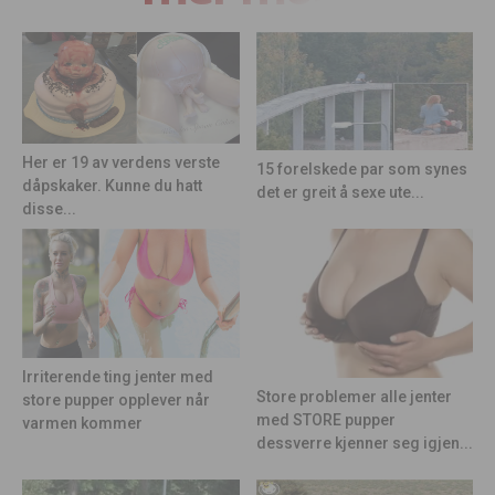
Her er 19 av verdens verste
15 forelskede par som synes
dåpskaker. Kunne du hatt
det er greit å sexe ute...
disse...
Irriterende ting jenter med
Store problemer alle jenter
store pupper opplever når
med STORE pupper
varmen kommer
dessverre kjenner seg igjen...