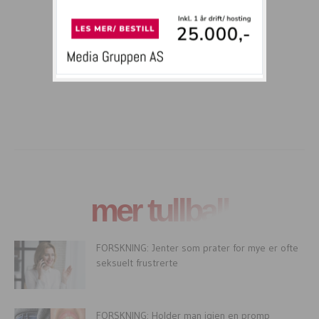
mer tullball
FORSKNING: Jenter som prater for mye er ofte
seksuelt frustrerte
FORSKNING: Holder man igjen en promp