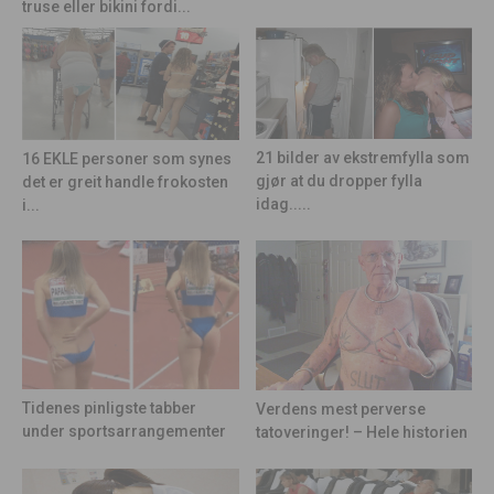
truse eller bikini fordi...
21 bilder av ekstremfylla som
16 EKLE personer som synes
gjør at du dropper fylla
det er greit handle frokosten
idag.....
i...
Tidenes pinligste tabber
Verdens mest perverse
under sportsarrangementer
tatoveringer! – Hele historien