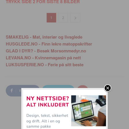
TRYKK SIDE 2 FOR SISTE 8 BILDER
1
2
SMAKELIG - Mat, interiør og livsglede
HUSGLEDE.NO - Finn lekre matoppskrifter
GLAD I DYR? - Besøk Morsommedyr.no
LEVANA.NO - Kvinnemagasin på nett
LUKSUSFERIE.NO - Ferie på sitt beste
Facebook
Twitter