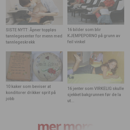
16 bilder som blir
SISTE NYTT: Åpner toppløs
KJEMPEPORNO på grunn av
tannlegesenter for menn med
feil vinkel
tannlegeskrekk
10 kaker som beviser at
16 jenter som VIRKELIG skulle
konditorer drikker sprit på
sjekket bakgrunnen før de la
jobb
ut...
mer moro