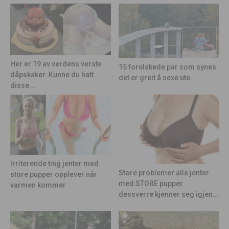
Her er 19 av verdens verste
15 forelskede par som synes
dåpskaker. Kunne du hatt
det er greit å sexe ute...
disse...
Irriterende ting jenter med
Store problemer alle jenter
store pupper opplever når
med STORE pupper
varmen kommer
dessverre kjenner seg igjen...