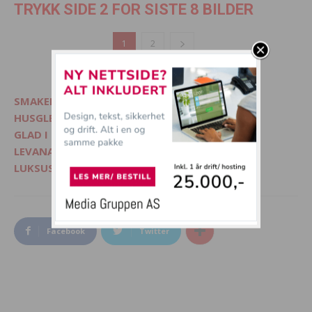
TRYKK SIDE 2 FOR SISTE 8 BILDER
1
2
SMAKELIG - Mat, interiør og livsglede
HUSGLEDE.NO - Finn lekre matoppskrifter
GLAD I DYR? - Besøk Morsommedyr.no
LEVANA.NO - Kvinnemagasin på nett
LUKSUSFERIE.NO - Ferie på sitt beste
Facebook
Twitter