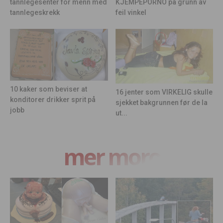
KJEMPEPORNO på grunn av
tannlegesenter for menn med
feil vinkel
tannlegeskrekk
10 kaker som beviser at
16 jenter som VIRKELIG skulle
konditorer drikker sprit på
sjekket bakgrunnen før de la
jobb
ut...
mer moro