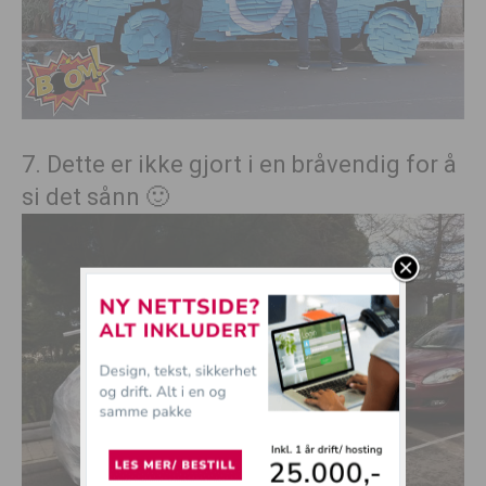
7. Dette er ikke gjort i en bråvendig for å
si det sånn 🙂