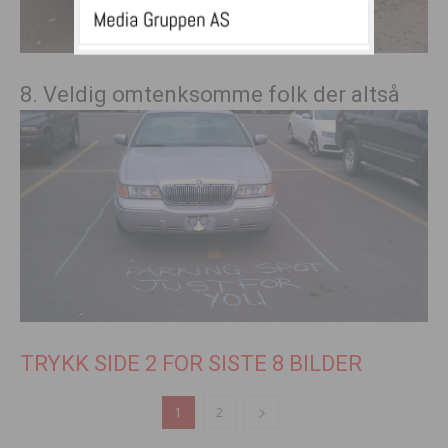
8. Veldig omtenksomme folk der altså
TRYKK SIDE 2 FOR SISTE 8 BILDER
1
2