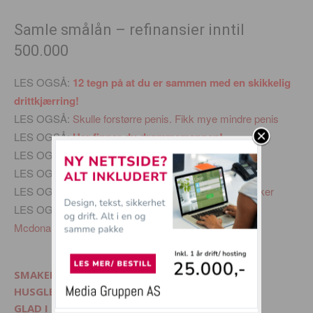
Samle smålån – refinansier inntil
500.000
LES OGSÅ:
12 tegn på at du er sammen med en skikkelig
drittkjærring!
LES OGSÅ:
Skulle forstørre penis. Fikk mye mindre penis
LES OGSÅ:
Her finner du drømmemannen!
LES OGSÅ:
Se morsomme bildeserier her
LES OGSÅ:
Verdens verste parfoto
LES OGSÅ:
Bildene som beviser at hunder er drittsekker
LES OGSÅ:
Kjempetjukk man prøvde å løpe fra
Mcdonaldsregningen – Klarte ikke
SMAKELIG - Mat, interiør og livsglede
HUSGLEDE.NO - Finn lekre matoppskrifter
GLAD I DYR? - Besøk Morsommedyr.no