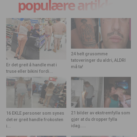
populære artikler
24 helt grusomme
tatoveringer du aldri, ALDRI
Er det greit å handle mat i
må ta!
truse eller bikini fordi...
21 bilder av ekstremfylla som
16 EKLE personer som synes
gjør at du dropper fylla
det er greit handle frokosten
idag.....
i...