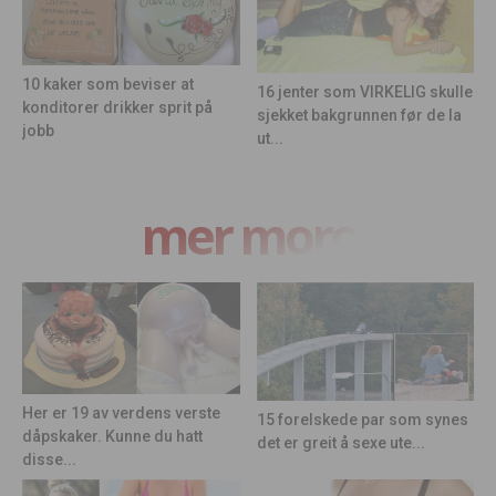
10 kaker som beviser at
16 jenter som VIRKELIG skulle
konditorer drikker sprit på
sjekket bakgrunnen før de la
jobb
ut...
mer moro
Her er 19 av verdens verste
15 forelskede par som synes
dåpskaker. Kunne du hatt
det er greit å sexe ute...
disse...