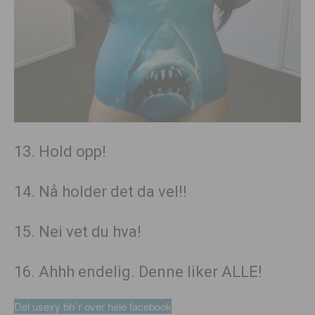
13. Hold opp!
14. Nå holder det da vel!!
15. Nei vet du hva!
16. Ahhh endelig. Denne liker ALLE!
Del usexy bh`r over hele facebook