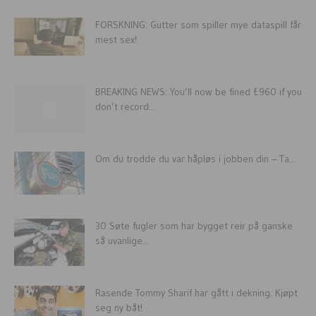
FORSKNING: Gutter som spiller mye dataspill får
mest sex!
BREAKING NEWS: You’ll now be fined £960 if you
don’t record...
Om du trodde du var håpløs i jobben din – Ta...
30 Søte fugler som har bygget reir på ganske
så uvanlige...
Rasende Tommy Sharif har gått i dekning. Kjøpt
seg ny båt!