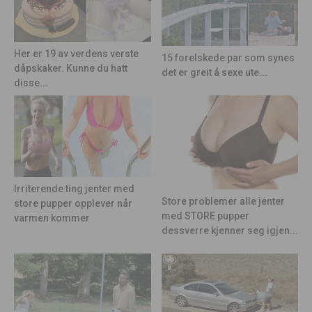
Her er 19 av verdens verste
15 forelskede par som synes
dåpskaker. Kunne du hatt
det er greit å sexe ute...
disse...
Irriterende ting jenter med
Store problemer alle jenter
store pupper opplever når
med STORE pupper
varmen kommer
dessverre kjenner seg igjen...