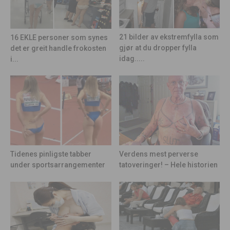
21 bilder av ekstremfylla som
16 EKLE personer som synes
gjør at du dropper fylla
det er greit handle frokosten
idag.....
i...
Tidenes pinligste tabber
Verdens mest perverse
under sportsarrangementer
tatoveringer! – Hele historien