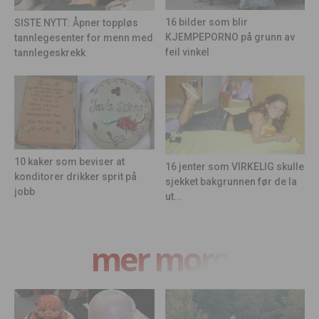
16 bilder som blir
SISTE NYTT: Åpner toppløs
KJEMPEPORNO på grunn av
tannlegesenter for menn med
feil vinkel
tannlegeskrekk
10 kaker som beviser at
16 jenter som VIRKELIG skulle
konditorer drikker sprit på
sjekket bakgrunnen før de la
jobb
ut...
mer moro