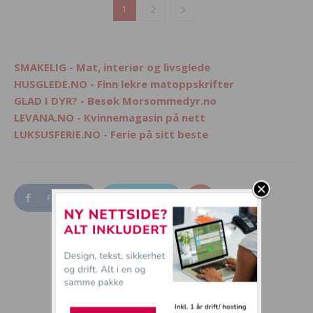
1
2
SMAKELIG - Mat, interiør og livsglede
HUSGLEDE.NO - Finn lekre matoppskrifter
GLAD I DYR? - Besøk Morsommedyr.no
LEVANA.NO - Kvinnemagasin på nett
LUKSUSFERIE.NO - Ferie på sitt beste
Facebook
Twitter