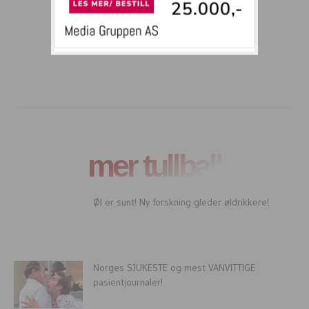
mer tullball
Øl er sunt! Ny forskning gleder øldrikkere!
Norges SJUKESTE og mest VANVITTIGE
pasientjournaler!