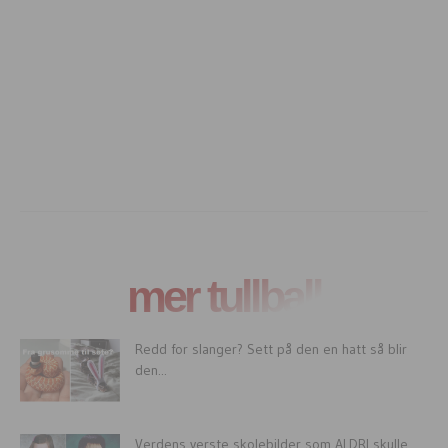
mer tullball
Redd for slanger? Sett på den en hatt så blir
den...
Verdens verste skolebilder som ALDRI skulle