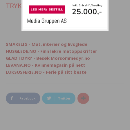
TRYKK SIDE 2 FOR SISTE 7 BILDER
1
2
SMAKELIG - Mat, interiør og livsglede
HUSGLEDE.NO - Finn lekre matoppskrifter
GLAD I DYR? - Besøk Morsommedyr.no
LEVANA.NO - Kvinnemagasin på nett
LUKSUSFERIE.NO - Ferie på sitt beste
Facebook
Twitter