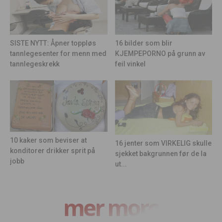
16 bilder som blir
SISTE NYTT: Åpner toppløs
KJEMPEPORNO på grunn av
tannlegesenter for menn med
feil vinkel
tannlegeskrekk
10 kaker som beviser at
16 jenter som VIRKELIG skulle
konditorer drikker sprit på
sjekket bakgrunnen før de la
jobb
ut...
mer moro