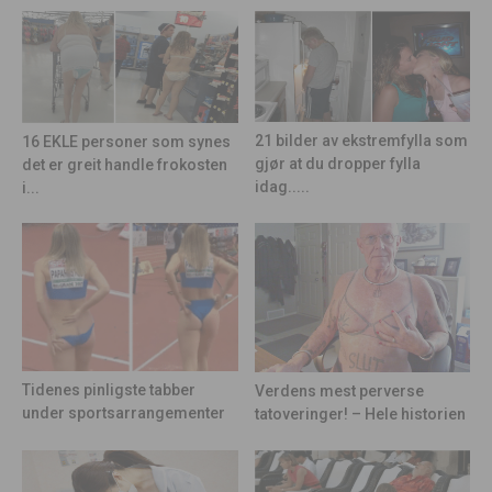
21 bilder av ekstremfylla som
16 EKLE personer som synes
gjør at du dropper fylla
det er greit handle frokosten
idag.....
i...
Tidenes pinligste tabber
Verdens mest perverse
under sportsarrangementer
tatoveringer! – Hele historien