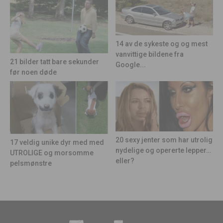
14 av de sykeste og og mest
vanvittige bildene fra
21 bilder tatt bare sekunder
Google...
før noen døde
20 sexy jenter som har utrolig
17 veldig unike dyr med med
nydelige og opererte lepper…
UTROLIGE og morsomme
eller?
pelsmønstre