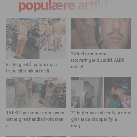
populære artikler
24 helt grusomme
tatoveringer du aldri, ALDRI
Er det greit å handle mat i
må ta!
truse eller bikini fordi...
21 bilder av ekstremfylla som
16 EKLE personer som synes
gjør at du dropper fylla
det er greit handle frokosten
idag.....
i...