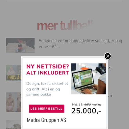
mer tullball
Filmen om en rødglødende kniv som kutter ting
er sett 62...
Morsomme reklamefilmer: “Er det pule du
mener mamma?”
10 ting vi alle gjør som barn, men som blir
SYKT...
Dyr som virkelig er linselus.