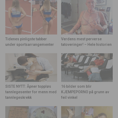
Tidenes pinligste tabber
Verdens mest perverse
under sportsarrangementer
tatoveringer! – Hele historien
16 bilder som blir
SISTE NYTT: Åpner toppløs
KJEMPEPORNO på grunn av
tannlegesenter for menn med
feil vinkel
tannlegeskrekk