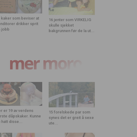
 kaker som beviser at
16 jenter som VIRKELIG
nditorer drikker sprit
skulle sjekket
 jobb
bakgrunnen før de la ut...
mer moro
r er 19 av verdens
15 forelskede par som
rste dåpskaker. Kunne
synes det er greit å sexe
 hatt disse...
ute...