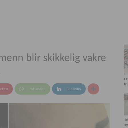
menn blir skikkelig vakre
!
Er
tr
terest
WhatsApp
Linkedin
16
sy