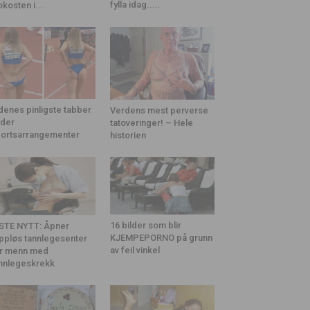
fylla idag.....
okosten i...
denes pinligste tabber
Verdens mest perverse
der
tatoveringer! – Hele
ortsarrangementer
historien
16 bilder som blir
STE NYTT: Åpner
KJEMPEPORNO på grunn
ppløs tannlegesenter
av feil vinkel
r menn med
nnlegeskrekk