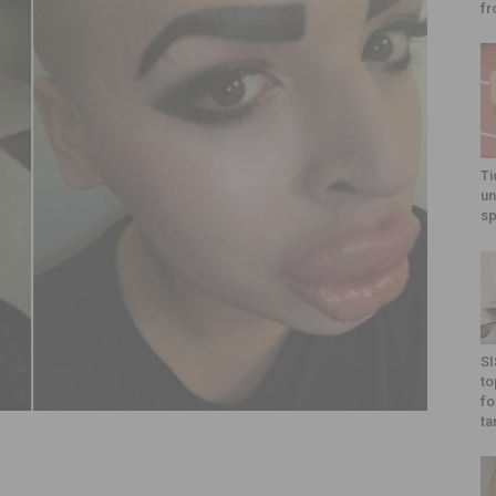
fr
Ti
un
sp
SI
to
fo
ta