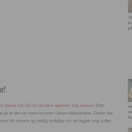
10
ko
på
e!
re damer kan bli om de bare opererer seg masse
. Etter
He
på at det var mest kvinner i disse bildeseriene. Derfor har
ve
du
enn blir penere og veldig nydelige om de legger seg under