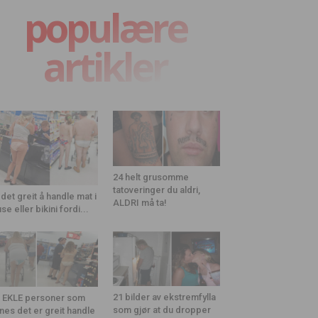
populære
artikler
24 helt grusomme
tatoveringer du aldri,
 det greit å handle mat i
ALDRI må ta!
use eller bikini fordi...
21 bilder av ekstremfylla
 EKLE personer som
som gjør at du dropper
nes det er greit handle