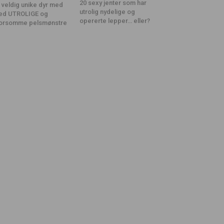
20 sexy jenter som har
 veldig unike dyr med
utrolig nydelige og
ed UTROLIGE og
opererte lepper… eller?
orsomme pelsmønstre