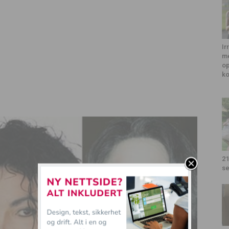
Ir
me
op
k
21
se