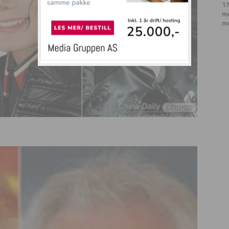
17
m
m