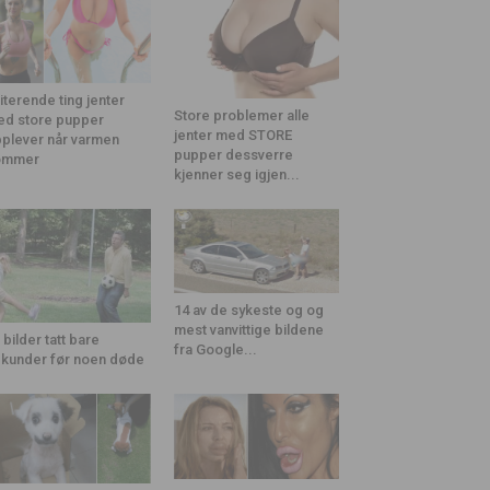
riterende ting jenter
Store problemer alle
d store pupper
jenter med STORE
plever når varmen
pupper dessverre
ommer
kjenner seg igjen...
14 av de sykeste og og
mest vanvittige bildene
 bilder tatt bare
fra Google...
kunder før noen døde