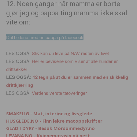
12. Noen ganger når mamma er borte
gjør jeg og pappa ting mamma ikke skal
vite om:
Del bildene med en pappa på facebook
LES OGSÅ:
Slik kan du leve på NAV resten av livet
LES OGSÅ:
Her er bevisene som viser at alle hunder er
drittsekker
LES OGSÅ:
12 tegn på at du er sammen med en skikkelig
drittkjærring
LES OGSÅ:
Verdens verste tatoveringer
SMAKELIG - Mat, interiør og livsglede
HUSGLEDE.NO - Finn lekre matoppskrifter
GLAD I DYR? - Besøk Morsommedyr.no
LEVANA.NO - Kvinnemagasin på nett