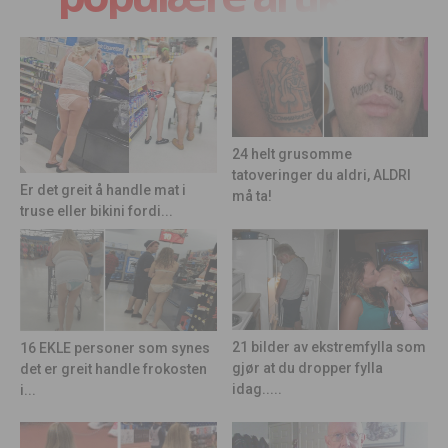
24 helt grusomme
tatoveringer du aldri, ALDRI
Er det greit å handle mat i
må ta!
truse eller bikini fordi...
21 bilder av ekstremfylla som
16 EKLE personer som synes
gjør at du dropper fylla
det er greit handle frokosten
idag.....
i...