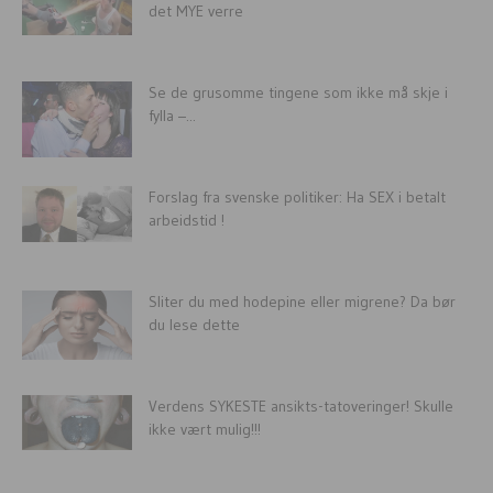
det MYE verre
Se de grusomme tingene som ikke må skje i
fylla –...
Forslag fra svenske politiker: Ha SEX i betalt
arbeidstid !
Sliter du med hodepine eller migrene? Da bør
du lese dette
Verdens SYKESTE ansikts-tatoveringer! Skulle
ikke vært mulig!!!