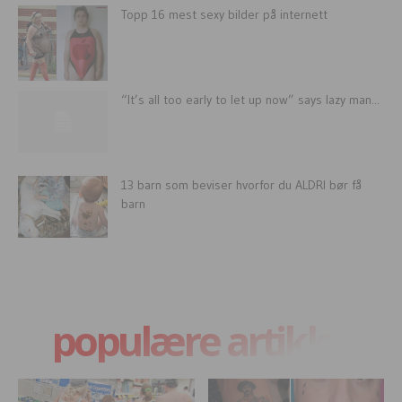
Topp 16 mest sexy bilder på internett
“It’s all too early to let up now” says lazy man...
13 barn som beviser hvorfor du ALDRI bør få
barn
populære artikler