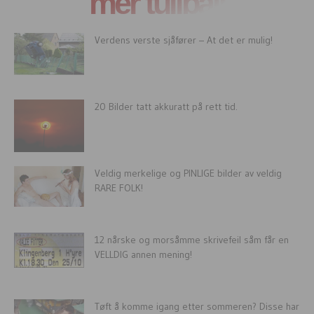
mer tullball
Verdens verste sjåfører – At det er mulig!
20 Bilder tatt akkuratt på rett tid.
Veldig merkelige og PINLIGE bilder av veldig
RARE FOLK!
12 nårske og morsåmme skrivefeil såm får en
VELLDIG annen mening!
Tøft å komme igang etter sommeren? Disse har