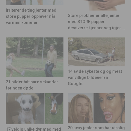
Irriterende ting jenter med
Store problemer alle jenter
store pupper opplever når
med STORE pupper
varmen kommer
dessverre kjenner seg igjen...
14 av de sykeste og og mest
vanvittige bildene fra
21 bilder tatt bare sekunder
Google...
før noen døde
20 sexy jenter som har utrolig
17 veldig unike dyr med med